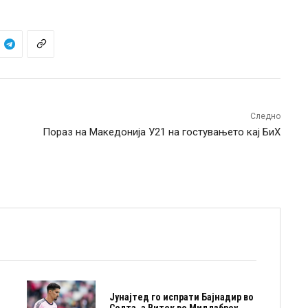
Следно
Пораз на Македонија У21 на гостувањето кај БиХ
Јунајтед го испрати Бајнадир во