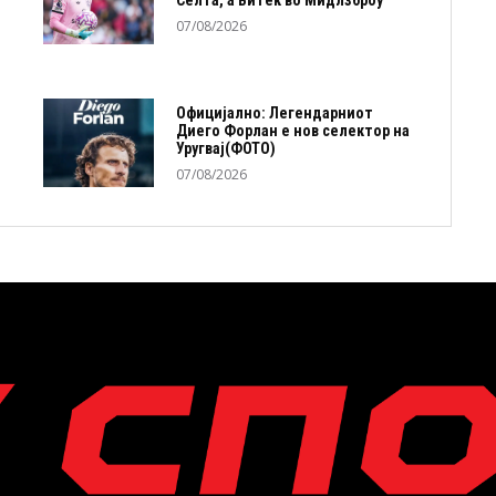
Селта, а Витек во Мидлзброу
07/08/2026
Официјално: Легендарниот
Диего Форлан е нов селектор на
Уругвај(ФОТО)
07/08/2026