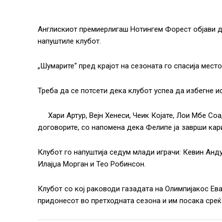
Англискиот премиерлигаш Нотингем Форест објави де
напуштиле клубот.
„Шумарите“ пред крајот на сезоната го спасија место
Треба да се потсети дека клубот успеа да избегне и
Хари Артур, Вејн Хенеси, Чеик Којате, Лои Мбе Со
договорите, со напомена дека Фелипе ја заврши кари
Клубот го напуштија седум млади играчи: Кевин Анду
Илајџа Морган и Тео Робинсон.
Клубот со кој раководи газадата на Олимпијакос Ев
придонесот во претходната сезона и им посака среќ