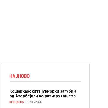
НАЈНОВО
Кошаркарските јуниорки загубија
од Азербејџан во разигрувањето
КОШАРКА
07/08/2026