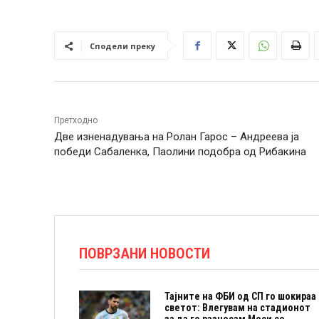
Сподели преку
Претходно
Две изненадувања на Ролан Гарос – Андреева ја
победи Сабаленка, Паолини подобра од Рибакина
ПОВРЗАНИ НОВОСТИ
Тајните на ФБИ од СП го шокираа
светот: Влегувам на стадионот