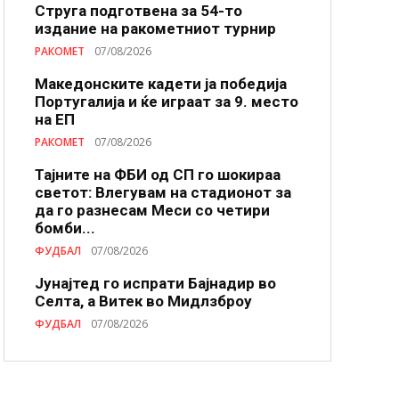
Струга подготвена за 54-то
издание на ракометниот турнир
РАКОМЕТ
07/08/2026
Македонските кадети ја победија
Португалија и ќе играат за 9. место
на ЕП
РАКОМЕТ
07/08/2026
Тајните на ФБИ од СП го шокираа
светот: Влегувам на стадионот за
да го разнесам Меси со четири
бомби...
ФУДБАЛ
07/08/2026
Јунајтед го испрати Бајнадир во
Селта, а Витек во Мидлзброу
ФУДБАЛ
07/08/2026