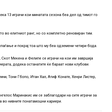
ка 13 играчи кои минатата сезона беа дел од тимот го
то во елитниот ранг, но со комплетно реновиран тим.
спаѓање и покрај тоа што му беа одземени четири бода.
а, Скот Мекена и Фелипе се играчи на кои им завршија
ерата, додека останатите ќе бараат нови клубови.
ини, Тони Гбопо, Итан Хал, Атиф Конате, Хенри Листер,
ангелос Маринакис им се заблагодари на сите играчи за
а во нивните понатамошни кариери.