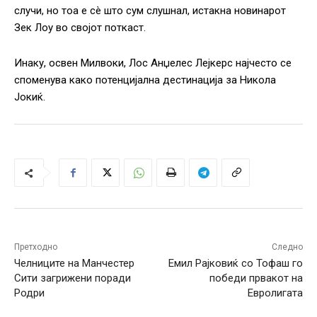
случи, но тоа е сè што сум слушнал, истакна новинарот
Зек Лоу во својот поткаст.
Инаку, освен Милвоки, Лос Анџелес Лејкерс најчесто се
споменува како потенцијална дестинација за Никола
Јокиќ.
Претходно
Следно
Челниците на Манчестер
Емил Рајковиќ со Тофаш го
Сити загрижени поради
победи првакот на
Родри
Евролигата