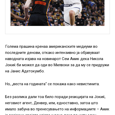
Голема прашина кренаа американските медиуми во
последните денови, откако интензивно ја објавуваат
наводната изјава на новинарот Сем Амик дека Никола
Јокиќ би можел да оди во Милвоки за да му се придружи
на Јанис Адетокумбо.
Но, „веста на годината“ се покажа како невистинита.
Без разлика дали тоа било поради реакцијата на Јокиќ,
неговиот агент, Денвер, или, едноставно, затоа што
имало забуна во пренесувањето на информациите – Амик