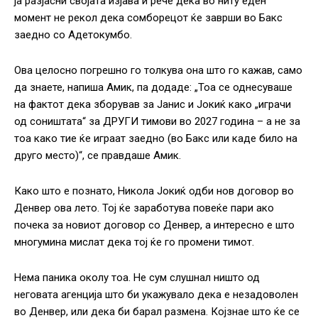
ја разјасни својата изјава и рече дека во ниту еден
момент не рекол дека сомборецот ќе заврши во Бакс
заедно со Адетокумбо.
Ова целосно погрешно го толкува она што го кажав, само
да знаете, напиша Амик, па додаде: „Тоа се однесуваше
на фактот дека зборував за Јанис и Јокиќ како „играчи
од соништата“ за ДРУГИ тимови во 2027 година – а не за
тоа како тие ќе играат заедно (во Бакс или каде било на
друго место)“, се правдаше Амик.
Како што е познато, Никола Јокиќ одби нов договор во
Денвер ова лето. Тој ќе заработува повеќе пари ако
почека за новиот договор со Денвер, а интересно е што
многумина мислат дека тој ќе го промени тимот.
Нема паника околу тоа. Не сум слушнал ништо од
неговата агенција што би укажувало дека е незадоволен
во Денвер, или дека би барал размена. Којзнае што ќе се