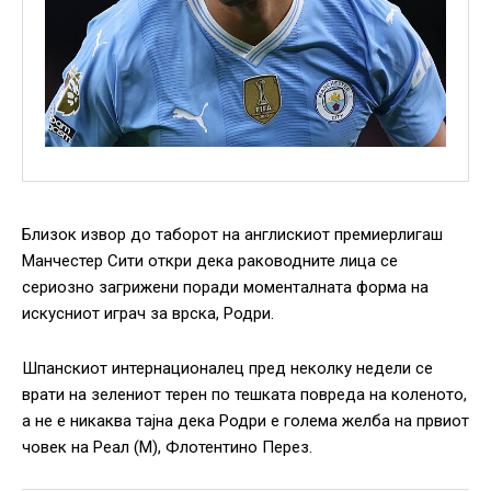
Близок извор до таборот на англискиот премиерлигаш
Манчестер Сити откри дека раководните лица се
сериозно загрижени поради моменталната форма на
искусниот играч за врска, Родри.
Шпанскиот интернационалец пред неколку недели се
врати на зелениот терен по тешката повреда на коленото,
а не е никаква тајна дека Родри е голема желба на првиот
човек на Реал (М), Флотентино Перез.