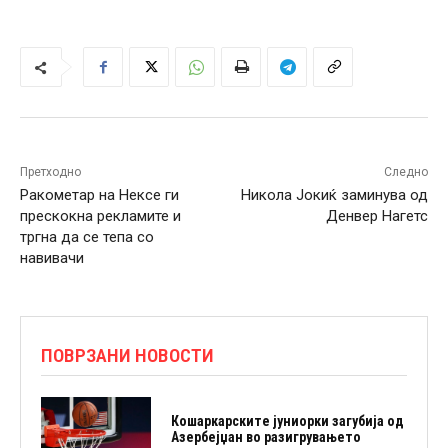
Претходно
Следно
Ракометар на Нексе ги
Никола Јокиќ заминува од
прескокна рекламите и
Денвер Нагетс
тргна да се тепа со
навивачи
ПОВРЗАНИ НОВОСТИ
Кошаркарските јуниорки загубија од
Азербејџан во разигрувањето