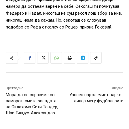
намери да останам верен на себе. Секогаш ги почитував
Федерер и Надал, никогаш не сум рекол лош збор за нив,
никогаш нема да кажам. Но, секогаш се сложував
подобро со Рафа отколку со Роџер, призна Ѓоковиќ.
Претходно
Следно
Мора да се справиме со
Уапсен најголемиот нарко-
заморот, смета ѕвездата
дилер меѓу фудбалерите
на Оклахома Сити Тандер,
Шаи Гилџус-Александар