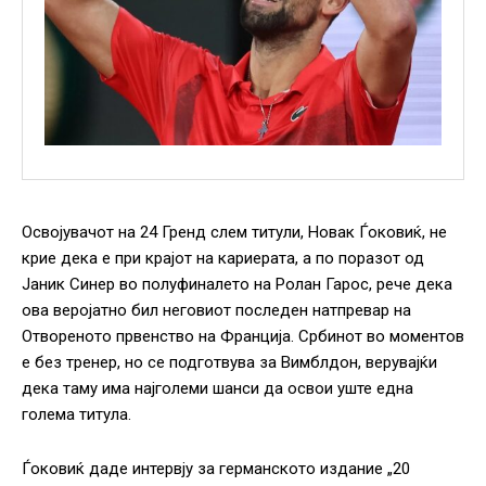
Освојувачот на 24 Гренд слем титули, Новак Ѓоковиќ, не
крие дека е при крајот на кариерата, а по поразот од
Јаник Синер во полуфиналето на Ролан Гарос, рече дека
ова веројатно бил неговиот последен натпревар на
Отвореното првенство на Франција. Србинот во моментов
е без тренер, но се подготвува за Вимблдон, верувајќи
дека таму има најголеми шанси да освои уште една
голема титула.
Ѓоковиќ даде интервју за германското издание „20