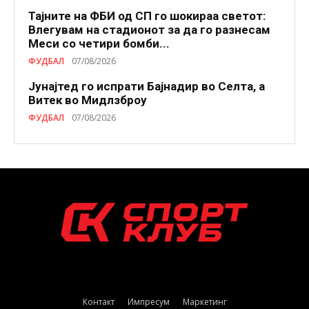
Тајните на ФБИ од СП го шокираа светот:
Влегувам на стадионот за да го разнесам
Меси со четири бомби...
ФУДБАЛ
07/08/2026
Јунајтед го испрати Бајнадир во Селта, а
Витек во Мидлзброу
ФУДБАЛ
07/08/2026
Контакт
Импресум
Маркетинг