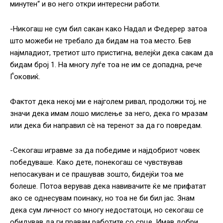
минутен“ и во него откри интересни работи.
-Никогаш не сум бил сакан како Надал и Федерер затоа
што можеби не требало да бидам на тоа место. Бев
најмладиот, третиот што пристигна, велејќи дека сакам да
бидам број 1. На многу луѓе тоа не им се допадна, рече
Ѓоковиќ.
Фактот дека некој ми е најголем ривал, продолжи тој, не
значи дека имам лошо мислење за него, дека го мразам
или дека би направил сè на теренот за да го повредам.
-Секогаш игравме за да победиме и најдобриот човек
победуваше. Како дете, понекогаш се чувствував
непосакуван и се прашував зошто, бидејќи тоа ме
болеше. Потоа верував дека навивачите ќе ме прифатат
ако се однесувам поинаку, но тоа не би бил јас. Знам
дека сум личност со многу недостатоци, но секогаш се
обидував да ги правам работите со срце. Имав добри