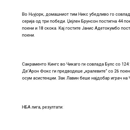
Во Њујорк, домашниот тим Никс убедливо го совлада
серија од три победи. Џејлен Брунсон постигна 44 п
поени и 18 скока. Кај гостите Јанис Адетокумбо пост
поени.
Сакраменто Кингс во Чикаго ги совлада Булс со 124
Де’Арон Фокс ги предводеше „кралевите“ со 26 поен
осум асистенции. Зак Лавин беше најдобар играч на Ч
НБА лига, резултати: