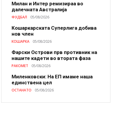
Милан и Интер ремизираа во
далечната Австралија
ФУДБАЛ
05/08/2026
Кошаркарската Суперлига добива
нов член
КОШАРКА
05/08/2026
Фарски Острови прв противник на
нашите кадети во втората фаза
РАКОМЕТ
05/08/2026
Миленковски: На ЕП имаме наша
единствена цел
ОСТАНАТО
05/08/2026