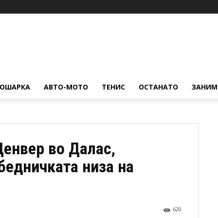
КОШАРКА
АВТО-МОТО
ТЕНИС
ОСТАНАТО
ЗАНИМ
Денвер во Далас,
бедничката низа на
620