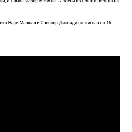
ии, а Џамал Мареј постигна 17 поени во новата победа на
дека Наџи Маршал и Спенсер Динвиди постигнаа по 16