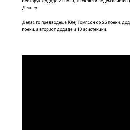
Вестбрук додаде 21 поен, 10 скока и седум асистенц
Денвер.
Далас го предводеше Клеј Томпсон со 25 поени, до
поени, а вториот додаде и 10 асистенции.