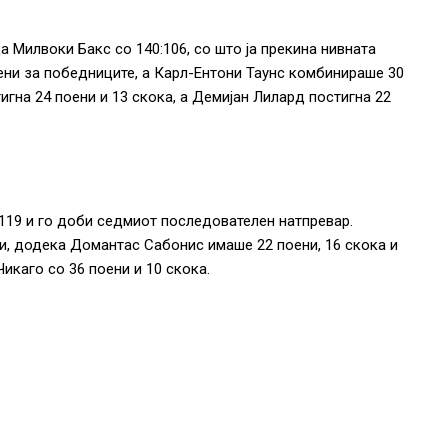
 Милвоки Бакс со 140:106, со што ја прекина нивната
оени за победниците, а Карл-Ентони Таунс комбинираше 30
игна 24 поени и 13 скока, а Демијан Лилард постигна 22
:119 и го доби седмиот последователен натпревар.
и, додека Домантас Сабонис имаше 22 поени, 16 скока и
икаго со 36 поени и 10 скока.