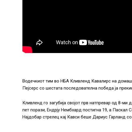
Водечкиот тим во НБА Кливленд Кавалирс на домашен
Пејсерс со шестата последователна победа ја преки
Кливленд го загубија својот прв натпревар од 8-ми 
пет порази, Ендрју Нембхард постигна 19, а Паскал 
Најдобар стрелец кај Кавси беше Дариус Гарланд со 