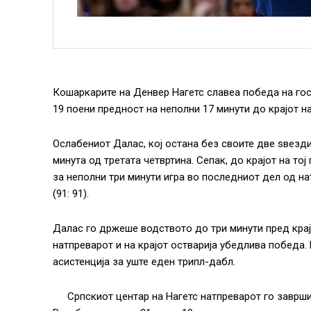
Кошаркарите на Денвер Нагетс славеа победа на гос
19 поени предност на неполни 17 минути до крајот н
Ослабениот Далас, кој остана без своите две ѕвезди
минута од третата четвртина. Сепак, до крајот на тој 
за неполни три минути игра во последниот дел од н
(91: 91).
Далас го држеше водството до три минути пред крајот
натпреварот и на крајот остварија убедлива победа
асистенција за уште еден трипл-дабл.
Српскиот центар на Нагетс натпреварот го заврши