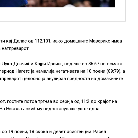
ти кај Далас од 112:101, иако домашните Маверикс имаа
а натпреварот.
 Лука Дончиќ и Кајри Ирвинг, водеше со 86:67 во осмата
период Нагетс ја намалија негативата на 10 поени (89:79), а
атпреварот целосно ја анулираа предноста на домаќините
, гостите потоа тргнаа во серија од 11:2 до крајот на
. На Никола Јокиќ му недостасуваше уште една
 со 19 поени, 18 скока и девет асистенции. Расел