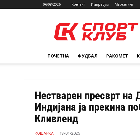
06/08/2026
Контакт
Импресум
Маркетинг
SPORTCLUB.mk
ПОЧЕТНА
ФУДБАЛ
РАКОМЕТ
Нестварен пресврт на 
Индијана ја прекина по
Кливленд
КОШАРКА
13/01/2025