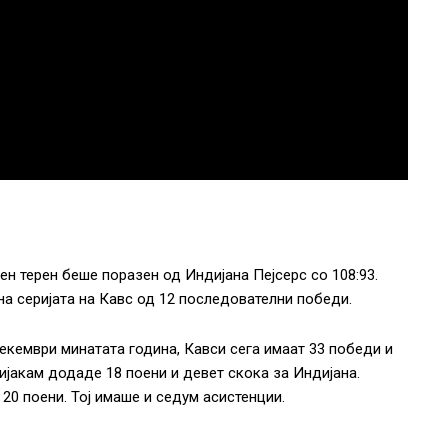
 терен беше поразен од Индијана Пејсерс со 108:93.
на серијата на Кавс од 12 последователни победи.
декември минатата година, Кавси сега имаат 33 победи и
Сијакам додаде 18 поени и девет скока за Индијана.
20 поени. Тој имаше и седум асистенции.