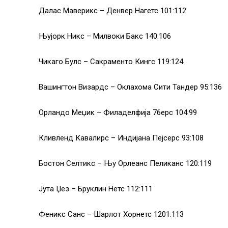
Далас Маверикс – Денвер Нагетс 101:112
Њујорк Никс – Милвоки Бакс 140:106
Чикаго Булс – Сакраменто Кингс 119:124
Вашингтон Визардс – Оклахома Сити Тандер 95:136
Орландо Меџик – Филаделфија 76ерс 104:99
Кливленд Кавалирс – Индијана Пејсерс 93:108
Бостон Селтикс – Њу Орлеанс Пеликанс 120:119
Јута Џез – Бруклин Нетс 112:111
Феникс Санс – Шарлот Хорнетс 1201:113