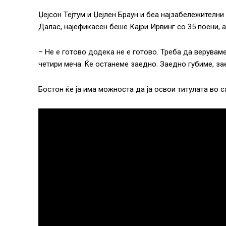
Џејсон Тејтум и Џејлен Браун и беа најзабележителни
Далас, најефикасен беше Кајри Ирвинг со 35 поени, 
– Не е готово додека не е готово. Треба да верувам
четири меча. Ќе останеме заедно. Заедно губиме, за
Бостон ќе ја има можноста да ја освои титулата во с