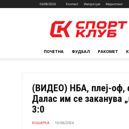
06/08/2026
Контакт
Импресум
Маркетинг
SPORTCLUB.mk
ПОЧЕТНА
ФУДБАЛ
РАКОМЕТ
(ВИДЕО) НБА, плеј-оф, 
Далас им се заканува „
3:0
КОШАРКА
13/06/2024