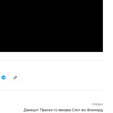
Следно
Данецот Приске го менува Слот во Феенорд