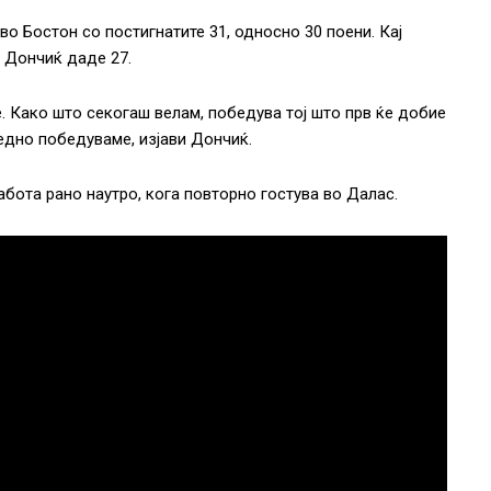
 во Бостон со постигнатите 31, односно 30 поени. Кај
а Дончиќ даде 27.
е. Како што секогаш велам, победува тој што прв ќе добие
едно победуваме, изјави Дончиќ.
абота рано наутро, кога повторно гостува во Далас.