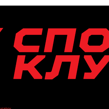
 Avramov
.