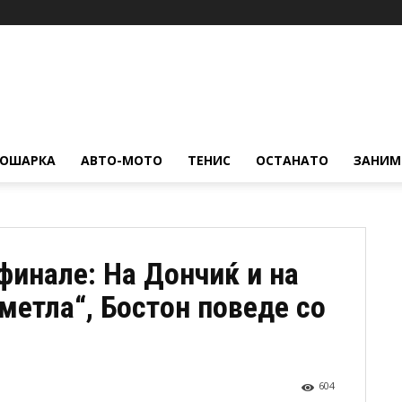
КОШАРКА
АВТО-МОТО
ТЕНИС
ОСТАНАТО
ЗАНИМ
финале: На Дончиќ и на
метла“, Бостон поведе со
604