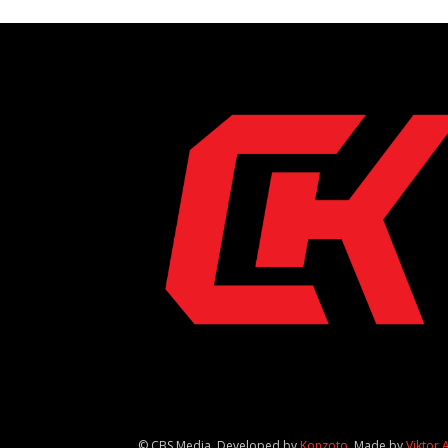
© CBS Media. Developed by
Konzoto
. Made by
Viktor