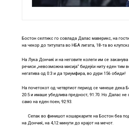
Бостон селтикс го совлада Далас маверикс, на гости 
на чекор до титулата во НБА лигата, 18-та во клупска
На Лука Дончиќ и на неговите колеги им се заканува „
речиси „невозможна мисија“ бидејќи ниту еден тим во
негатива од 0:3 и да триумфира, во дури 156 обиди!
На почетокот од четвртиот период се чинеше дека Б
20:5 и имаше убедлива предност, 91:70. Но Далас не 
само на еден поен, 92:93.
Сепак во финишот кошаркарите на Бостон беа под
на Дончиќ, на 4,12 минути до крајот на мечот.