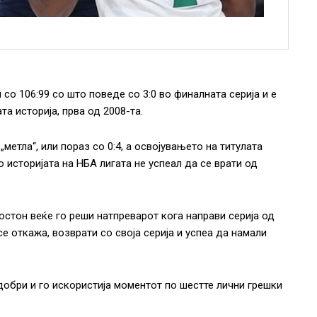
со 106:99 со што поведе со 3:0 во финалната серија и е
та историја, прва од 2008-та.
метла“, или пораз со 0:4, а освојувањето на титулата
 историјата на НБА лигата не успеал да се врати од
остон веќе го реши натпреварот кога направи серија од
се откажа, возврати со своја серија и успеа да намали
обри и го искористија моментот по шестте лични грешки