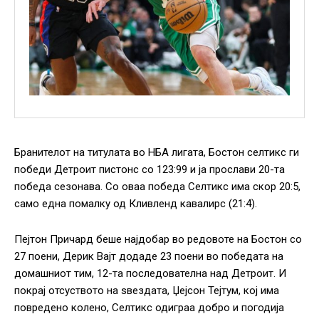
Бранителот на титулата во НБА лигата, Бостон селтикс ги
победи Детроит пистонс со 123:99 и ја прослави 20-та
победа сезонава. Со оваа победа Селтикс има скор 20:5,
само една помалку од Кливленд кавалирс (21:4).
Пејтон Причард беше најдобар во редовоте на Бостон со
27 поени, Дерик Вајт додаде 23 поени во победата на
домашниот тим, 12-та последователна над Детроит. И
покрај отсуството на ѕвездата, Џејсон Тејтум, кој има
повредено колено, Селтикс одиграа добро и погодија