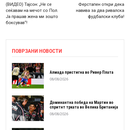
(ВИДЕО) Тајсон: „Не се
Ферстапен откри дека
сеќавам на мечот со Пол.
навива за два ривалска
Ја прашав жена ми зошто
фудбалски клуба!
боксував“!
ПОВРЗАНИ НОВОСТИ
Алмада пристигна во Ривер Плата
08/08/2026
Доминантна победа на Мартин во
спритнт трката во Велика Британија
08/08/2026