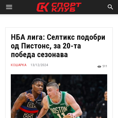
НБА лига: Селтикс подобри
од Пистонс, за 20-та
победа сезонава
13/12/2024
КОШАРКА
511