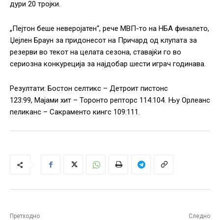
дури 20 тројки.
„Пејтон беше неверојатен“, рече МВП-то на НБА финалето,
Џејлен Браун за придонесот на Причард од клупата за
резерви во текот на целата сезона, ставајќи го во
сериозна конкуреција за најдобар шести играч годинава.
Резултати: Бостон селтикс – Детроит пистонс
123:99, Мајами хит – Торонто репторс 114:104. Њу Орлеанс
пеликанс – Сакраменто кингс 109:111.
Претходно
Следно