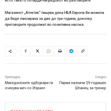
исто така го потврди напредокот во разговорите:
Магазинот „Атлетик“ пишува дека НБА Европа би можела
да биде лансирана за две до три години, доколку
преговорите продолжат во позитивна насока.
Претходно
Следно
Македонските одбојкари ги
Парма назначи 29-годишен
очекува меч со Израел
Шпанец за тренер