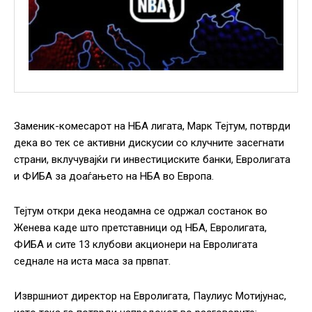
Заменик-комесарот на НБА лигата, Марк Тејтум, потврди
дека во тек се активни дискусии со клучните засегнати
страни, вклучувајќи ги инвестициските банки, Евролигата
и ФИБА за доаѓањето на НБА во Европа.
Тејтум откри дека неодамна се одржал состанок во
Женева каде што претставници од НБА, Евролигата,
ФИБА и сите 13 клубови акционери на Евролигата
седнале на иста маса за првпат.
Извршниот директор на Евролигата, Паулиус Мотијунас,