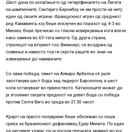
Шест дена по испаѓањето од четвртфиналето на Лигата
на шампионите, Сантијаго Бернабеу не им прости на ниту
еден од своите играчи. Францускиот играч од средниот
ред Камавинга, кој беше исклучен во поразот од 4-3 во
Минхен, беше пречекан со гласни исвиркувања кога влезе
како замена во 63-тата минута. Од друга страна,
стрелецот на вториот гол, Винисиус, се воздржа од
славење и наместо тоа ги скрсти рацете во знак на
извинување до навивачите.
Со оваа победа, тимот на Алваро Арбелоа сè уште
заостанува шест бода зад лидерот Барселона, а шест
кола остануваат во првенството. Каталонците можат да
ја зголемат својата предност на девет бода со победа
против Селта Виго во среда во 21:30 часот.
Крајот на првото полувреме беше обележан со лоша
среќа за бразилскиот дефанзивец Едер Милита. По еден
од неговите удари, тој ја погоди пречката, момент во кој