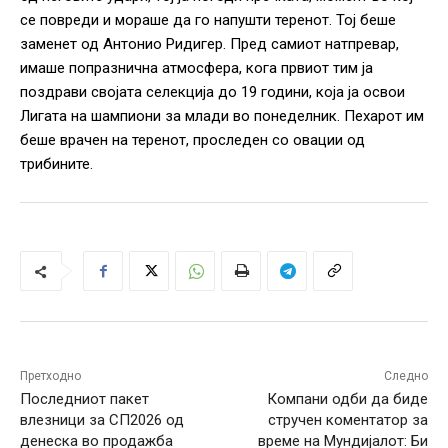
се повреди и мораше да го напушти теренот. Тој беше
заменет од Антонио Ридигер. Пред самиот натпревар,
имаше попразнична атмосфера, кога првиот тим ја
поздрави својата селекција до 19 години, која ја освои
Лигата на шампиони за млади во понеделник. Пехарот им
беше врачен на теренот, проследен со овации од
трибините.
Претходно
Следно
Последниот пакет
Компани одби да биде
влезници за СП2026 од
стручен коментатор за
денеска во продажба
време на Мундијалот: Би