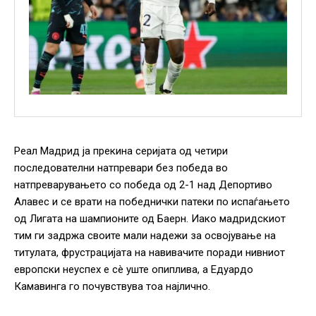
Реал Мадрид ја прекина серијата од четири
последователни натпревари без победа во
натпреварувањето со победа од 2-1 над Депортиво
Алавес и се врати на победнички патеки по испаѓањето
од Лигата на шампионите од Баерн. Иако мадридскиот
тим ги задржа своите мали надежи за освојување на
титулата, фрустрацијата на навивачите поради нивниот
европски неуспех е сè уште опиплива, а Едуардо
Камавинга го почувствува тоа најлично.