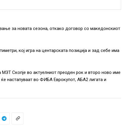
вање за новата сезона, откако договор со македонскиот
иметри, кој игра на центарската позиција и зад себе има
 МЗТ Скопје во актуелниот преоден рок и второ ново име
и ќе настапуваат во ФИБА Еврокупот, АБА2 лигата и