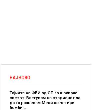
НАЈНОВО
Тајните на ФБИ од СП го шокираа
светот: Влегувам на стадионот за
да го разнесам Меси со четири
бомби...