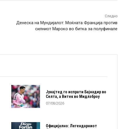
Следно
Денеска на Мундијалот: Моќната Франција против
силниот Мароко во битка за полуфинале
Јунајтед го испрати Бајнадир во
Селта, а Витек во Мидлзброу
07/08/2026
Официјално: Легендарниот