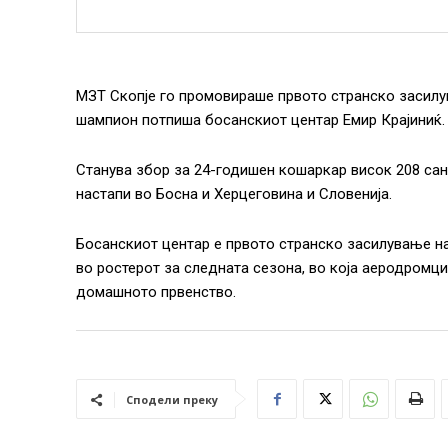
МЗТ Скопје го промовираше првото странско засилу
шампион потпиша босанскиот центар Емир Крајиниќ.
Станува збор за 24-годишен кошаркар висок 208 сант
настапи во Босна и Херцеговина и Словенија.
Босанскиот центар е првото странско засилување на
во ростерот за следната сезона, во која аеродромц
домашното првенство.
Сподели преку