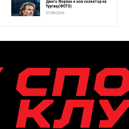
Диего Форлан е нов селектор на
Уругвај(ФОТО)
07/08/2026