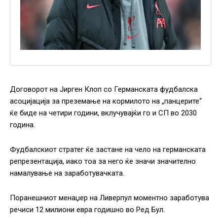
Договорот на Јирген Клоп со Германската фудбалска
асоцијација за преземање на кормилото на „панцерите“
ќе биде на четири години, вклучувајќи го и СП во 2030
година.
Фудбалскиот стратег ќе застане на чело на германската
репрезентација, иако тоа за него ќе значи значително
намалување на заработувачката.
Поранешниот менаџер на Ливерпул моментно заработува
речиси 12 милиони евра годишно во Ред Бул.