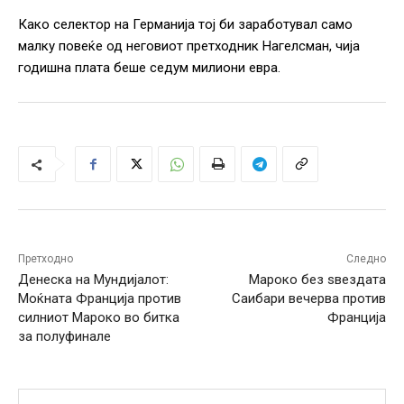
Како селектор на Германија тој би заработувал само
малку повеќе од неговиот претходник Нагелсман, чија
годишна плата беше седум милиони евра.
Претходно
Следно
Денеска на Мундијалот:
Мароко без ѕвездата
Моќната Франција против
Саибари вечерва против
силниот Мароко во битка
Франција
за полуфинале