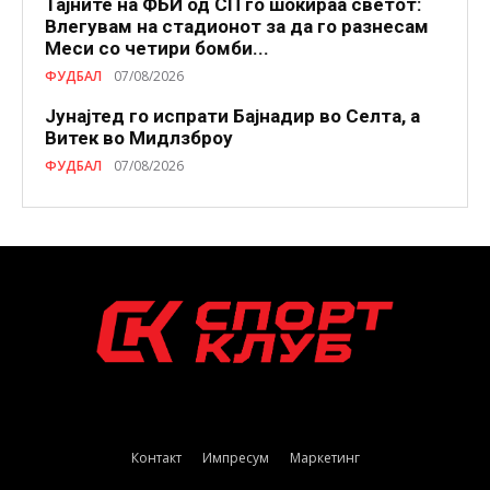
Тајните на ФБИ од СП го шокираа светот:
Влегувам на стадионот за да го разнесам
Меси со четири бомби...
ФУДБАЛ
07/08/2026
Јунајтед го испрати Бајнадир во Селта, а
Витек во Мидлзброу
ФУДБАЛ
07/08/2026
Контакт
Импресум
Маркетинг