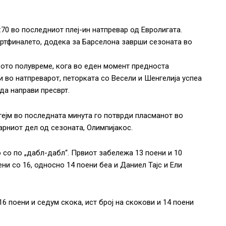
70 во последниот плеј-ин натпревар од Евролигата.
вртфиналето, додека за Барселона заврши сезоната во
вото полувреме, кога во еден момент предноста
и во натпреварот, петорката со Весели и Шенгелија успеа
да направи пресврт.
нгејм во последната минута го потврди пласманот во
ларниот дел од сезоната, Олимпијакос.
 со по „дабл-дабл“. Првиот забележа 13 поени и 10
ни со 16, односно 14 поени беа и Даниел Тајс и Ели
6 поени и седум скока, ист број на скокови и 14 поени