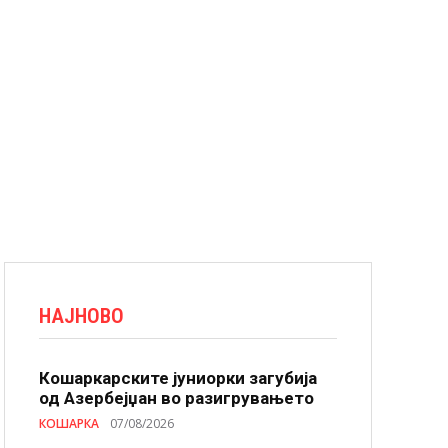
НАЈНОВО
Кошаркарските јуниорки загубија
од Азербејџан во разигрувањето
КОШАРКА
07/08/2026