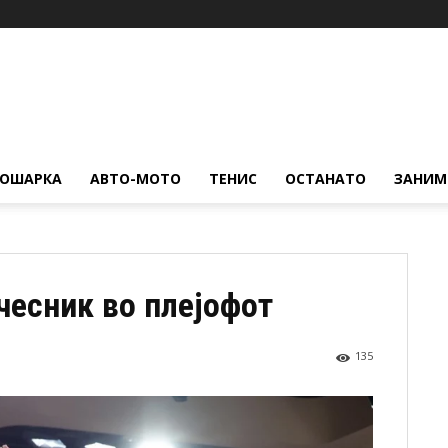
КОШАРКА
АВТО-МОТО
ТЕНИС
ОСТАНАТО
ЗАНИМ
чесник во плејофот
135