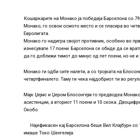
Кошаркарите на Монако ја победија Барселона со 79:
Монако, го освои осмото место и се пласира во чет
Евролигата.
Монако го надигра својот противник, особено во пр
изнесувапе 17 поени. Барселона се обиде да се врат
да го доближи тимот до минус од пет поени, но не и 
Монако ги одби сите налети, а со тројката на Блосо
четвртфиналето. Таму ги чека најдобриот ти во регу
Мајк Џејмс и Џером Блосонгејм го предводеа Монако
асистенции, а вториот 11 поени и 10 скока. Двоцифре
Окобо.
Најефикасен кај Барселона беше Вил Клајбурн со 1
имаше Токо Шенгелија.