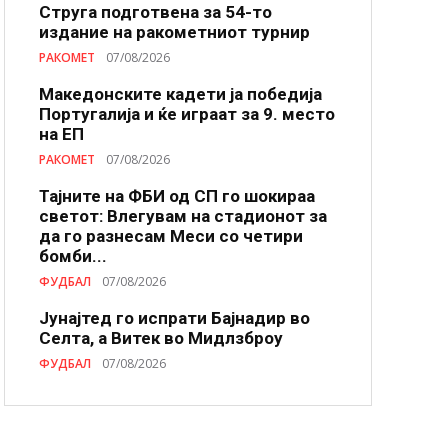
Струга подготвена за 54-то
издание на ракометниот турнир
РАКОМЕТ
07/08/2026
Македонските кадети ја победија
Португалија и ќе играат за 9. место
на ЕП
РАКОМЕТ
07/08/2026
Тајните на ФБИ од СП го шокираа
светот: Влегувам на стадионот за
да го разнесам Меси со четири
бомби...
ФУДБАЛ
07/08/2026
Јунајтед го испрати Бајнадир во
Селта, а Витек во Мидлзброу
ФУДБАЛ
07/08/2026