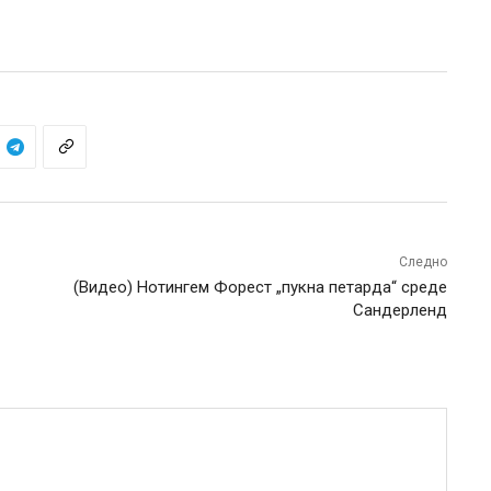
Следно
(Видео) Нотингем Форест „пукна петарда“ среде
Сандерленд