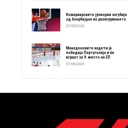
Кошаркарските јуниорки загубија
од Азербејџан во разигрувањето
07/08/2026
Македонските кадети ја
победија Португалија и ќе
играат за 9. место на ЕП
07/08/2026