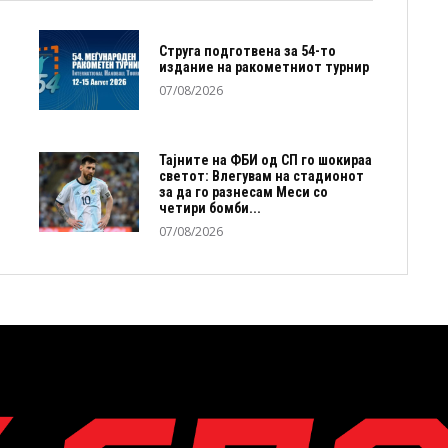
Струга подготвена за 54-то
издание на ракометниот турнир
07/08/2026
Тајните на ФБИ од СП го шокираа
светот: Влегувам на стадионот
за да го разнесам Меси со
четири бомби...
07/08/2026