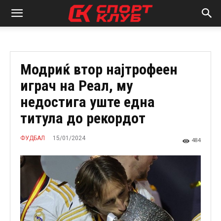
Модриќ втор најтрофеен
играч на Реал, му
недостига уште една
титула до рекордот
15/01/2024
ФУДБАЛ
484