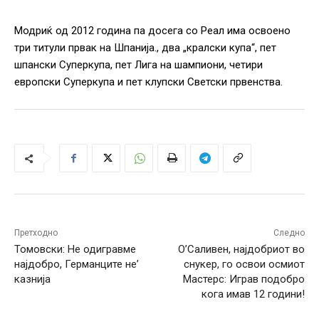
Модриќ од 2012 година па досега со Реал има освоено
три титули првак на Шпанија., два „кралски купа“, пет
шпански Суперкупа, пет Лига на шампиони, четири
европски Суперкупа и пет клупски Светски првенства.
Претходно
Следно
Томовски: Не одигравме
О’Саливен, најдобриот во
најдобро, Германците не’
снукер, го освои осмиот
казнија
Мастерс: Играв подобро
кога имав 12 години!