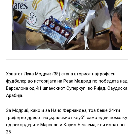
Хрватот Лука Модриќ (38) стана вториот најтрофеен
фудбалер во историјата на Реал Мадрид по победата над
Барселона од 4:1 шпанскиот Суперкуп. во Ријад, Саудиска
Арабија.
За Модриќ, како и за Начо Фернандез, тоа беше 24-ти
трофеј во дресот на „кралскиот клуб“, само еден помалку
од рекордерите Марсело и Карим Бензема, кои имаат по
25.