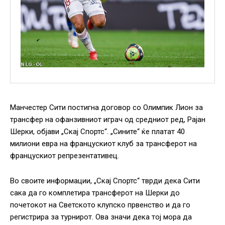
Манчестер Сити постигна договор со Олимпик Лион за
трансфер на офанзивниот играч од средниот ред, Рајан
Шерки, објави „Скај Спортс“. „Сините“ ќе платат 40
милиони евра на францускиот клуб за трансферот на
францускиот репрезентативец.
Во своите информации, „Скај Спортс“ тврди дека Сити
сака да го комплетира трансферот на Шерки до
почетокот на Светското клупско првенство и да го
регистрира за турнирот. Ова значи дека тој мора да