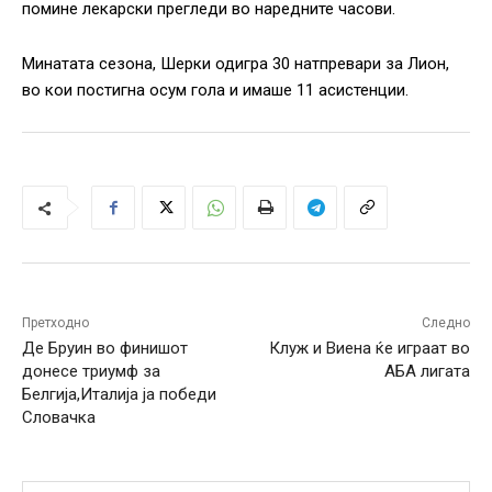
помине лекарски прегледи во наредните часови.
Минатата сезона, Шерки одигра 30 натпревари за Лион,
во кои постигна осум гола и имаше 11 асистенции.
Претходно
Следно
Де Бруин во финишот
Клуж и Виена ќе играат во
донесе триумф за
АБА лигата
Белгија,Италија ја победи
Словачка