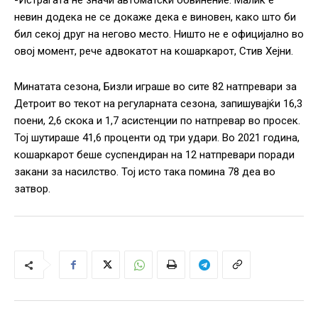
-Истрагата не значи автоматски обвинение. Малик е
невин додека не се докаже дека е виновен, како што би
бил секој друг на негово место. Ништо не е официјално во
овој момент, рече адвокатот на кошаркарот, Стив Хејни.
Минатата сезона, Бизли играше во сите 82 натпревари за
Детроит во текот на регуларната сезона, запишувајќи 16,3
поени, 2,6 скока и 1,7 асистенции по натпревар во просек.
Тој шутираше 41,6 проценти од три удари. Во 2021 година,
кошаркарот беше суспендиран на 12 натпревари поради
закани за насилство. Тој исто така помина 78 деа во
затвор.