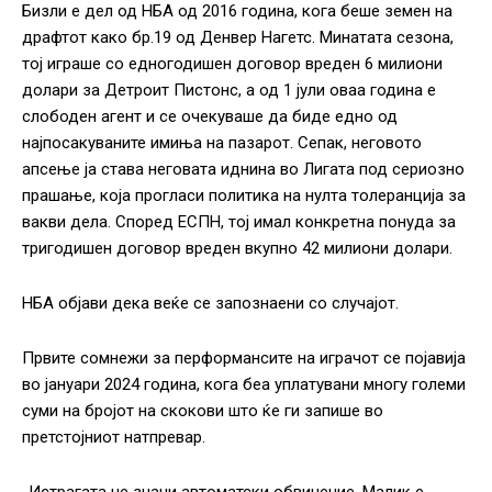
Бизли е дел од НБА од 2016 година, кога беше земен на
драфтот како бр.19 од Денвер Нагетс. Минатата сезона,
тој играше со едногодишен договор вреден 6 милиони
долари за Детроит Пистонс, а од 1 јули оваа година е
слободен агент и се очекуваше да биде едно од
најпосакуваните имиња на пазарот. Сепак, неговото
апсење ја става неговата иднина во Лигата под сериозно
прашање, која прогласи политика на нулта толеранција за
вакви дела. Според ЕСПН, тој имал конкретна понуда за
тригодишен договор вреден вкупно 42 милиони долари.
НБА објави дека веќе се запознаени со случајот.
Првите сомнежи за перформансите на играчот се појавија
во јануари 2024 година, кога беа уплатувани многу големи
суми на бројот на скокови што ќе ги запише во
претстојниот натпревар.