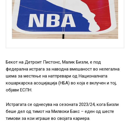
Бекот на Детроит Пистонс, Малик Бизли, е под
федерална истрага за наводна вмешаност во нелегална
шема за местење на натпревари од Националната
кошаркарска асоцијација (НБА) во која е вклучен и тој,
објави ЕСПН.
Истрагата се однесува на сезоната 2023/24, кога Бизли
беше дел од тимот на Милвоки Бакс – еден од шесте
тимови за кои играше во својата кариера.