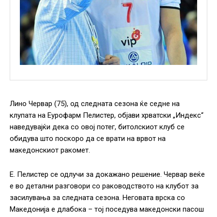
Лино Червар (75), од следната сезона ќе седне на
клупата на Еурофарм Пелистер, објави хрватски „Индекс“
наведувајќи дека со овој потег, битолскиот клуб се
обидува што поскоро да се врати на врвот на
македонскиот ракомет.
Е. Пелистер се одлучи за докажано решение. Червар веќе
е во детални разговори со раководството на клубот за
засилувања за следната сезона. Неговата врска со
Македонија е длабока – тој поседува македонски пасош