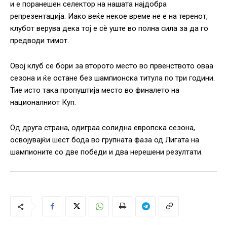
и е поранешен селектор на нашата најдобра
репрезентација. Иако веќе некое време не е на теренот,
клубот верува дека тој е сè уште во полна сила за да го
предводи тимот.
Овој клуб се бори за второто место во првенството оваа
сезона и ќе остане без шампионска титула по три години.
Тие исто така пропуштија место во финалето на
националниот Куп.
Од друга страна, одиграа солидна европска сезона,
освојувајќи шест бода во групната фаза од Лигата на
шампионите со две победи и два нерешени резултати.