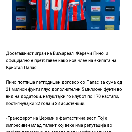
Досегашниот играч на Виљареал, Жереми Пино, и
официјално е претставен како нов член на екипата на
Кристал Палас.
Пино потпиша петгодишен договор со Палас за сума од
21 милион фунти плус дополнителни 5 милиони фунти во
вид на додатоци, напуштајќи го клубот по 170 настапи,
постигнувајќи 22 гола и 23 асистенции.
-Трансферот на Џереми е фантастична вест. Тој е
импресивен млад талент кој веќе има репутација во