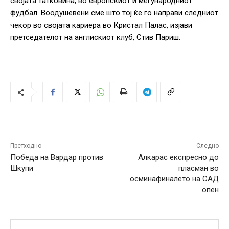
својата татковина, во европскиот и меѓународниот
фудбал. Воодушевени сме што тој ќе го направи следниот
чекор во својата кариера во Кристал Палас, изјави
претседателот на англискиот клуб, Стив Париш.
Претходно
Следно
Победа на Вардар против
Алкарас експресно до
Шкупи
пласман во
осминафиналето на САД
опен