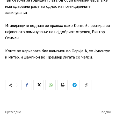
три сезони за годишна плата од осум милиони евра, а ќе
има одврзани раце во однос на потенцијалните
засилувања.
Италијанците веднаш се прашаа како Конте ќе реагира со
најавеното заминување на најдобриот стрелец, Виктор
Осимен.
Конте во кариерата бил шампион во Серија А, со Јувентус
и Интер, и шампион во Премиер лигата со Челси.
Претходно
Следно