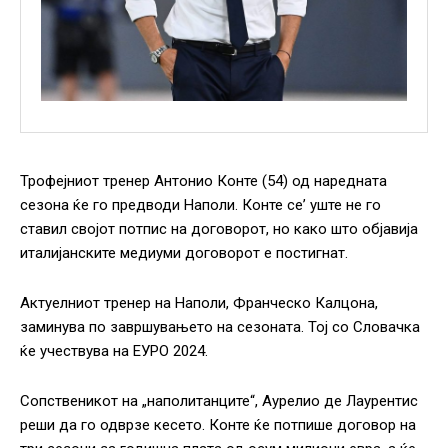
Трофејниот тренер Антонио Конте (54) од наредната
сезона ќе го предводи Наполи. Конте се’ уште не го
ставил својот потпис на договорот, но како што објавија
италијанските медиуми договорот е постигнат.
Актуелниот тренер на Наполи, Франческо Калцона,
заминува по завршувањето на сезоната. Тој со Словачка
ќе учествува на ЕУРО 2024.
Сопственикот на „наполитанците“, Аурелио де Лаурентис
реши да го одврзе кесето. Конте ќе потпише договор на