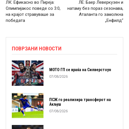
ЛК: Ефикасно во Пиреја:
ЛЕ: Баер Леверкузен и
Олимпијакос поведе со 3:0,
натаму без пораз сезонава,
на крајот стравуваше за
Аталанта го замолкна
победата
„Енфилд“
ПОВРЗАНИ НОВОСТИ
МОТО ГП се враќа на Силверстоун
07/08/2026
ПСЖ го реализира трансферот на
Акљуш
07/08/2026