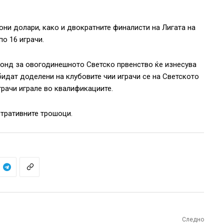
иони долари, како и двократните финалисти на Лигата на
о 16 играчи.
онд за овогодинешното Светско првенство ќе изнесува
бидат доделени на клубовите чии играчи се на Светското
грачи играле во квалификациите.
стративните трошоци.
Следно