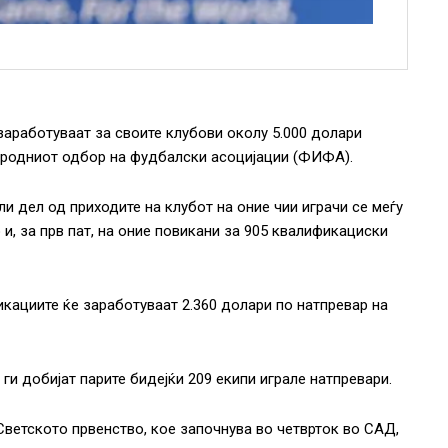
заработуваат за своите клубови околу 5.000 долари
ародниот одбор на фудбалски асоцијации (ФИФА).
и дел од приходите на клубот на оние чии играчи се меѓу
 и, за прв пат, на оние повикани за 905 квалификациски
кациите ќе заработуваат 2.360 долари по натпревар на
ги добијат парите бидејќи 209 екипи играле натпревари.
Светското првенство, кое започнува во четврток во САД,