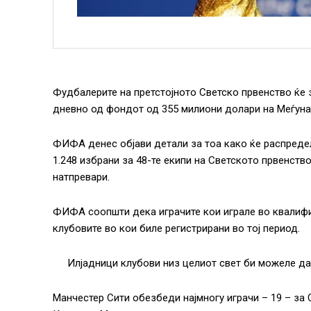
Фудбалерите на претстојното Светско првенство ќе 
дневно од фондот од 355 милиони долари на Меѓун
ФИФА денес објави детали за тоа како ќе распредел
1.248 избрани за 48-те екипи на Светското првенство
натпревари.
ФИФА соопшти дека играчите кои играле во квалифи
клубовите во кои биле регистрирани во тој период.
Илјадници клубови низ целиот свет би можеле да 
Манчестер Сити обезбеди најмногу играчи – 19 – за 