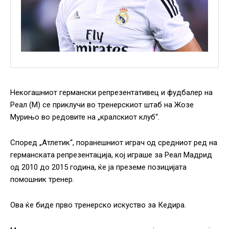
Некогашниот германски репрезентативец и фудбалер на
Реал (М) се приклучи во тренерскиот штаб на Жозе
Мурињо во редовите на „кралскиот клуб“.
Според „Атлетик“, поранешниот играч од средниот ред на
германската репрезентација, кој играше за Реал Мадрид
од 2010 до 2015 година, ќе ја преземе позицијата
помошник тренер.
Ова ќе биде прво тренерско искуство за Кедира.