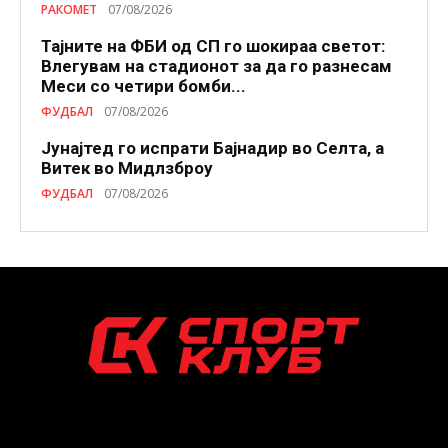
РАКОМЕТ
07/08/2026
Тајните на ФБИ од СП го шокираа светот:
Влегувам на стадионот за да го разнесам
Меси со четири бомби...
ФУДБАЛ
07/08/2026
Јунајтед го испрати Бајнадир во Селта, а
Витек во Мидлзброу
ФУДБАЛ
07/08/2026