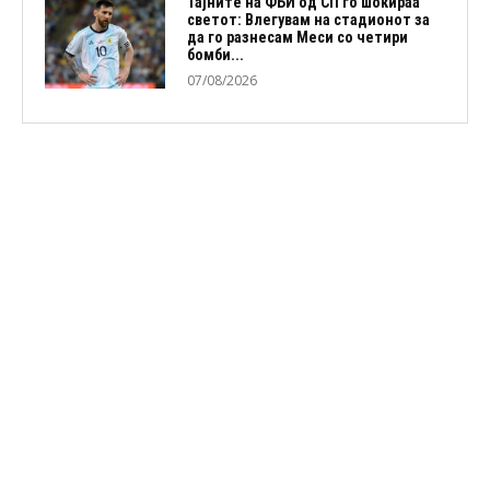
Тајните на ФБИ од СП го шокираа
светот: Влегувам на стадионот за
да го разнесам Меси со четири
бомби...
07/08/2026