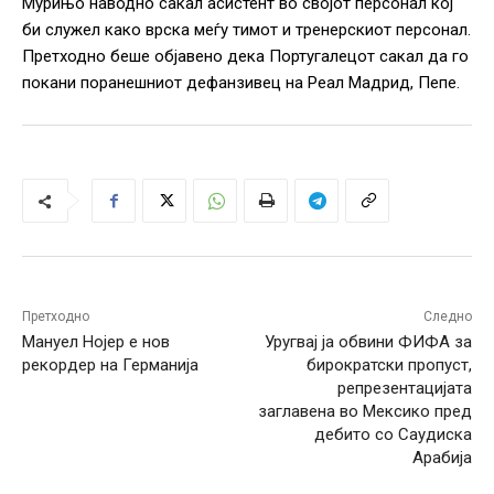
Мурињо наводно сакал асистент во својот персонал кој
би служел како врска меѓу тимот и тренерскиот персонал.
Претходно беше објавено дека Португалецот сакал да го
покани поранешниот дефанзивец на Реал Мадрид, Пепе.
Претходно
Следно
Мануел Нојер е нов
Уругвај ја обвини ФИФА за
рекордер на Германија
бирократски пропуст,
репрезентацијата
заглавена во Мексико пред
дебито со Саудиска
Арабија