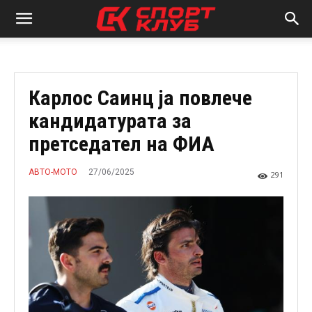
Карлос Саинц ја повлече
кандидатурата за
претседател на ФИА
27/06/2025
АВТО-МОТО
291