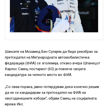
Шансите на Мохамед Бен Сулајем да биде реизбран за
претседател на Меѓународната автомобилистичка
федерација (ФИА) се зголемија, откако вчера Шпанецот
Карлос Саинц постариот (63) ја повлече својата
кандидатура за челното место во ФИА.
„Со оваа порака, јавно потврдувам дека конечно решив
да не се кандидирам за претседател на ФИА на
овогодинешните избори“, објави Саинц на социјалната
мрежа Икс.