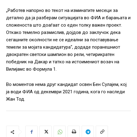
„Работев напорно во текот на изминатите месеци за
детално да ја разберам ситуацијата во ФИА и барањата и
сложеноста што доаѓаат со еден толку важен проект.
Откако темелно размислив, дојдов до заклучок дека
сегашните околности не се идеални за поставување
темели за мојата кандидатура“, додаде поранешниот
двократен светски шампион во рели, четирикратен
победник на Дакар и татко на истоимениот возач на
Вилијамс во Формула 1.
Во моментов нема друг кандидат освен Бен Сулајем, кој
ја води ФИА од декември 2021 година, кога го наследи
Жан Тод.