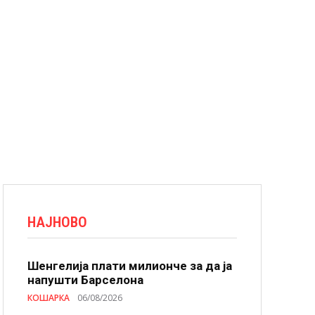
НАЈНОВО
Шенгелија плати милионче за да ја
напушти Барселона
КОШАРКА
06/08/2026