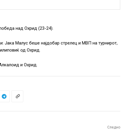
победа над Охрид (23-24).
: Јака Малус беше најдобар стрелец и МВП на турнирот,
Пилиповиќ од Охрид.
 Алкалоид и Охрид.
Следно