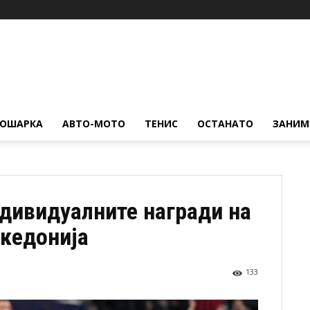
КОШАРКА
АВТО-МОТО
ТЕНИС
ОСТАНАТО
ЗАНИМ
ндивидуалните награди на
кедонија
133