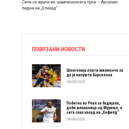
Сити се врати во шампионската трка – Арсенал
падна на „Етихад“
ПОВРЗАНИ НОВОСТИ
Шенгелија плати милионче за
да ја напушти Барселона
06/08/2026
Побегна во Реал за бадијала,
доби шлаканица од Мурињо, а
сега сака назад на „Енфилд“
06/08/2026