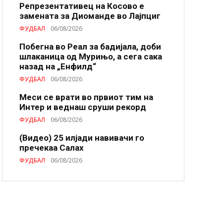
Репрезентативец на Косово е
замената за Диоманде во Лајпциг
ФУДБАЛ
06/08/2026
Побегна во Реал за бадијала, доби
шлаканица од Мурињо, а сега сака
назад на „Енфилд“
ФУДБАЛ
06/08/2026
Меси се врати во првиот тим на
Интер и веднаш сруши рекорд
ФУДБАЛ
06/08/2026
(Видео) 25 илјади навивачи го
пречекаа Салах
ФУДБАЛ
06/08/2026