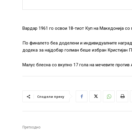
Вардар 1961 го освои 18-тиот Куп на Македонија со 
По финалето беа доделени и индивидуалните награди
додека за најдобар голман беше избран Кристијан 
Малус блесна со вкупно 17 гола на мечевите против
Сподели преку
Претходно