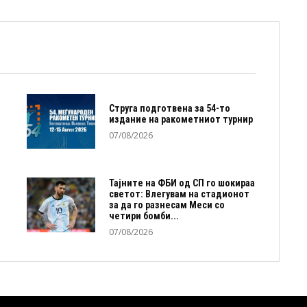
Струга подготвена за 54-то
издание на ракометниот турнир
07/08/2026
Тајните на ФБИ од СП го шокираа
светот: Влегувам на стадионот
за да го разнесам Меси со
четири бомби...
07/08/2026