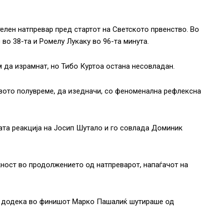
ителен натпревар пред стартот на Светското првенство. Во
 во 38-та и Ромелу Лукаку во 96-та минута.
 да израмнат, но Тибо Куртоа остана несовладан.
рвото полувреме, да изедначи, со феноменална рефлексна
ата реакција на Јосип Шутало и го совлада Доминик
ност во продолжението од натпреварот, напаѓачот на
ти, додека во финишот Марко Пашалиќ шутираше од