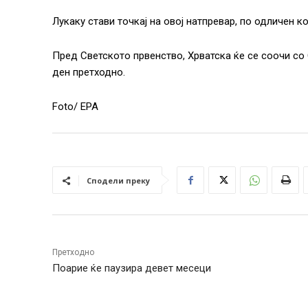
Лукаку стави точкај на овој натпревар, по одличен 
Пред Светското првенство, Хрватска ќе се соочи со С
ден претходно.
Foto/ EPA
Сподели преку
Претходно
Поарие ќе паузира девет месеци