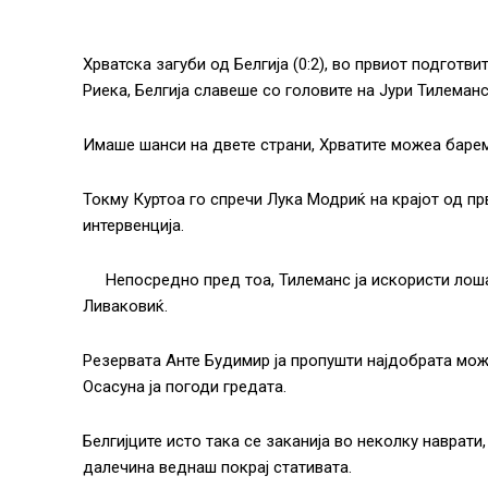
Хрватска загуби од Белгија (0:2), во првиот подготв
Риека, Белгија славеше со головите на Јури Тилеманс
Имаше шанси на двете страни, Хрватите можеа барем
Токму Куртоа го спречи Лука Модриќ на крајот од п
интервенција.
Непосредно пред тоа, Тилеманс ја искористи лош
Ливаковиќ.
Резервата Анте Будимир ја пропушти најдобрата мож
Осасуна ја погоди гредата.
Белгијците исто така се заканија во неколку навра
далечина веднаш покрај стативата.