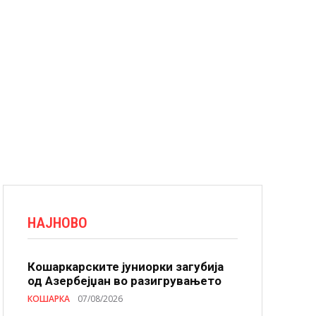
НАЈНОВО
Кошаркарските јуниорки загубија
од Азербејџан во разигрувањето
КОШАРКА
07/08/2026