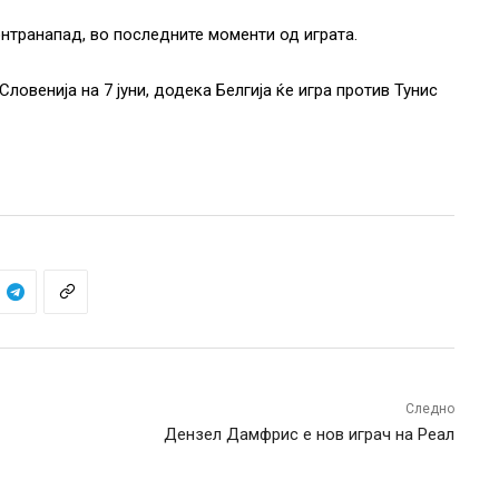
контранапад, во последните моменти од играта.
ловенија на 7 јуни, додека Белгија ќе игра против Тунис
Следно
Дензел Дамфрис е нов играч на Реал