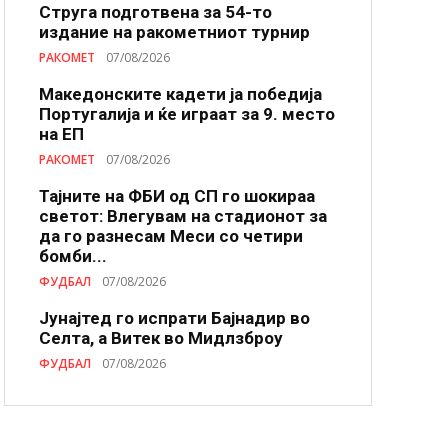
Струга подготвена за 54-то
издание на ракометниот турнир
РАКОМЕТ
07/08/2026
Македонските кадети ја победија
Португалија и ќе играат за 9. место
на ЕП
РАКОМЕТ
07/08/2026
Тајните на ФБИ од СП го шокираа
светот: Влегувам на стадионот за
да го разнесам Меси со четири
бомби...
ФУДБАЛ
07/08/2026
Јунајтед го испрати Бајнадир во
Селта, а Витек во Мидлзброу
ФУДБАЛ
07/08/2026