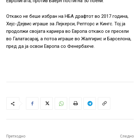
Евролигата, против Баерн постигна 50 поени.
Откако не беше избран на НБА драфтот во 2017 година,
Хејс-Дејвис играше за Лејкерси, Репторс и Кингс. Тој ја
продолжи својата кариера во Европа откако се пресели
во Галатасарај, а потоа играше во Жалгирис и Барселона,
пред да ја освои Европа со Фенербахче.
Претходно
Следно