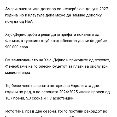
Американецот има договор со Фенербахче до јуни 2027
година, но и клаузула дека може да замине доколку
понуда од НБА.
Хејс-Дејвис доби и реши да ја прифати поканата од
Феникс, а турскиот клуб како обесштетување ќе добие
900.000 евра.
Со заминувањето на Хејс-Дејвис и приходите од откупот,
Фенербахче ќе го олесни буџетот за плати за околу три
милиони евра.
Тој беше член на првата петорка на Евролигата две
години по ред, а во сезоната 2024/2025 имаше просек од
16,7 поени, 5,3 скока и 1,7 асистенции.
Исто така, пред две сезони, тој го постави рекордот во