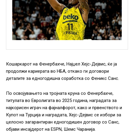
Кошаркарот на Фенербахче, Најџел Хејс-Дејвис, ќе ја
продолжи кариерата во НБА, откако ги договори
деталите за едногодишна соработка со Феникс Санс.
По освојувањето на тројната круна со Фенербахче,
титулата во Евролигата во 2025 година, наградата за
најкорисен играч на фајналфорот, како и првенството и
Купот на Турција и наградата, Хејс-Дејвис се избори за
целосно загарантиран едногодишен договор со Санс,
објави инсајдерот на ESPN, Шемс Чаранија.