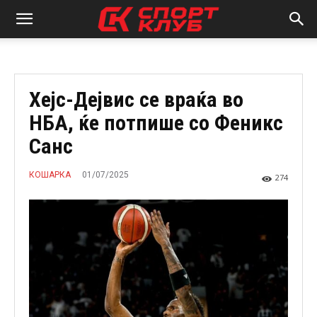
Хејс-Дејвис се враќа во
НБА, ќе потпише со Феникс
Санс
01/07/2025
КОШАРКА
274