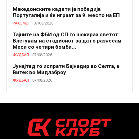
Македонските кадети ја победија
Португалија и ќе играат за 9. место на ЕП
РАКОМЕТ
07/08/2026
Тајните на ФБИ од СП го шокираа светот:
Влегувам на стадионот за да го разнесам
Меси со четири бомби...
ФУДБАЛ
07/08/2026
Јунајтед го испрати Бајнадир во Селта, а
Витек во Мидлзброу
ФУДБАЛ
07/08/2026