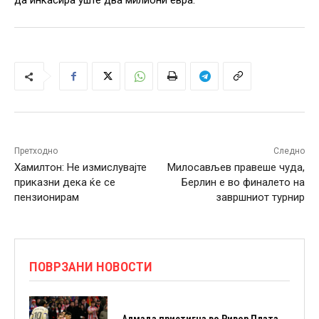
да инкасира уште два милиони евра.
Претходно
Следно
Хамилтон: Не измислувајте
Милосављев правеше чуда,
приказни дека ќе се
Берлин е во финалето на
пензионирам
завршниот турнир
ПОВРЗАНИ НОВОСТИ