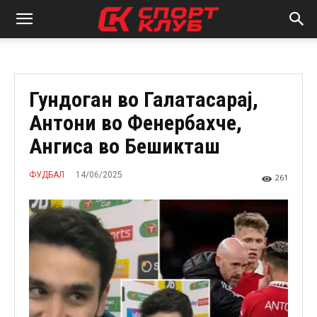
Гундоган во Галатасарај,
Антони во Фенербахче,
Ангиса во Бешикташ
14/06/2025
ФУДБАЛ
261