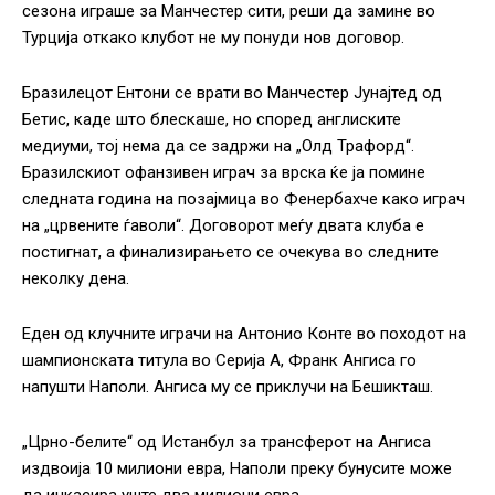
сезона играше за Манчестер сити, реши да замине во
Турција откако клубот не му понуди нов договор.
Бразилецот Ентони се врати во Манчестер Јунајтед од
Бетис, каде што блескаше, но според англиските
медиуми, тој нема да се задржи на „Олд Трафорд“.
Бразилскиот офанзивен играч за врска ќе ја помине
следната година на позајмица во Фенербахче како играч
на „црвените ѓаволи“. Договорот меѓу двата клуба е
постигнат, а финализирањето се очекува во следните
неколку дена.
Еден од клучните играчи на Антонио Конте во походот на
шампионската титула во Серија А, Франк Ангиса го
напушти Наполи. Ангиса му се приклучи на Бешикташ.
„Црно-белите“ од Истанбул за трансферот на Ангиса
издвоија 10 милиони евра, Наполи преку бунусите може