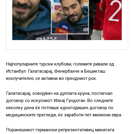
Најпопуларните турски клубови, големите ривали од
Истанбул: Галатасарај, Фенербахче и Бешикташ
исклучително се активни во преодниот рок.
Галатасарај, освојувач на дуплата круна, постигнал
договор со искусниот Илкај Гундоган. Во следните
неколку дена ќе потпише едногодишен договор по
медицинските прегледи, ќе заработи пет милиони евра.
Поранешниот германски репрезентативец минатата