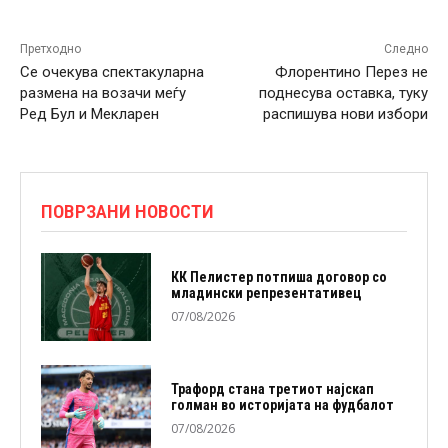
Претходно
Следно
Се очекува спектакуларна
Флорентино Перез не
размена на возачи меѓу
поднесува оставка, туку
Ред Бул и Мекларен
распишува нови избори
ПОВРЗАНИ НОВОСТИ
КК Пелистер потпиша договор со
младински репрезентативец
07/08/2026
Трафорд стана третиот најскап
голман во историјата на фудбалот
07/08/2026