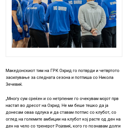
Македонскиот тим на ГРК Охрид го потврди и четвртото
засилување за следната сезона и потпиша со Никола
Зечевиќ.
„Многу сум среќен и со нетрпение го очекувам мојот прв
настап во дресот на Охрид. Не ми беше тешко да ја
донесам оваа одлука и да ставам потпис со клубот, со
оглед на големите амбиции на клубот кој расте од ден на
ден на чело со тренерот Ројевиќ, кого го познавам долги