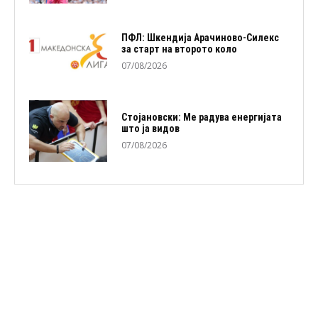
ПФЛ: Шкендија Арачиново-Силекс
за старт на второто коло
07/08/2026
Стојановски: Ме радува енергијата
што ја видов
07/08/2026