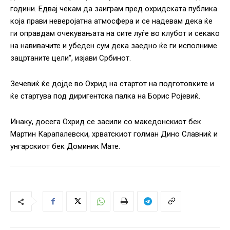
години. Едвај чекам да заиграм пред охридската публика
која прави неверојатна атмосфера и се надевам дека ќе
ги оправдам очекувањата на сите луѓе во клубот и секако
на навивачите и убеден сум дека заедно ќе ги исполниме
зацртаните цели“, изјави Србинот.
Зечевиќ ќе дојде во Охрид на стартот на подготовките и
ќе стартува под диригентска палка на Борис Ројевиќ.
Инаку, досега Охрид се засили со македонскиот бек
Мартин Карапалевски, хрватскиот голман Дино Славниќ и
унгарскиот бек Доминик Мате.