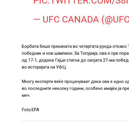
PIC.TWITTER.COM/S8
— UFC CANADA (@UF
Борбата беше прекината во четвртата рунда откако Т
победник и нов шампион. За Топурија, ова е прв пор
од 17-1, додека Гејџи стигна до својата 27-ма побе
во историјата на УФЦ.
Многу експерти веќе проценуваат дека ова е едно 
во последните неколку години, особено имајќи ја пр
меч.
Foto:EPA