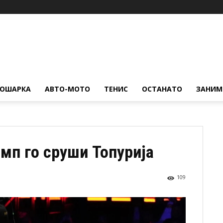
КОШАРКА
АВТО-МОТО
ТЕНИС
ОСТАНАТО
ЗАНИМ
амп го сруши Топурија
109