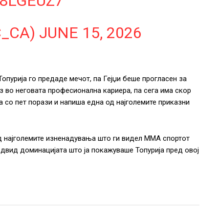
I8LGEUZ7
C_CA)
JUNE 15, 2026
опурија го предаде мечот, па Гејџи беше прогласен за
аз во неговата професионална кариера, па сега има скор
да со пет порази и напиша една од најголемите приказни
од најголемите изненадувања што ги видел ММА спортот
едвид доминацијата што ја покажуваше Топурија пред овој