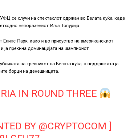
 УФЦ се случи на спектаклот одржан во Белата куќа, каде
ретходно непоразениот Иља Топурија.
т Елипс Парк, како и во присуство на американскиот
 и ја прекина доминацијата на шампионот.
бликата на тревникот на Белата куќа, а поддршката ја
рите борци на денешницата.
RIA IN ROUND THREE
ENTED BY
@CRYPTOCOM
]