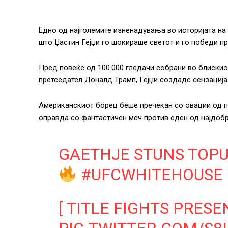
Едно од најголемите изненадувања во историјата на
што Џастин Гејџи го шокираше светот и го победи п
Пред повеќе од 100.000 гледачи собрани во блискио
претседател Доналд Трамп, Гејџи создаде сензација
Американскиот борец беше пречекан со овации од пу
оправда со фантастичен меч против еден од најдоб
GAETHJE STUNS TOPU
#UFCWHITEHOUSE
[ TITLE FIGHTS PRES