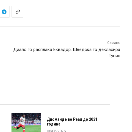
Следно
Диало го расплака Еквадор, Шведска го декласира
Тунис
Диоманде во Реал до 2031
година
06/08/2026