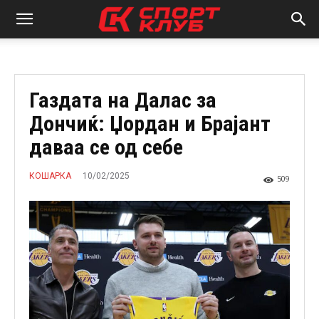
Газдата на Далас за
Дончиќ: Џордан и Брајант
даваа се од себе
10/02/2025
КОШАРКА
509