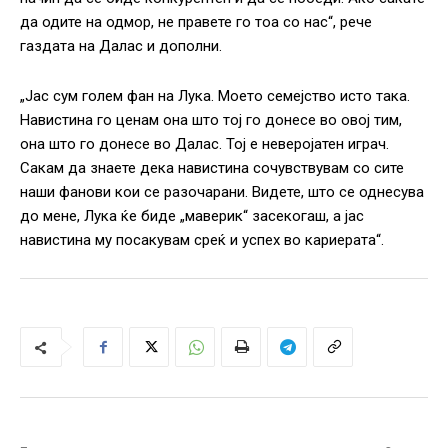
да одите на одмор, не правете го тоа со нас“, рече
газдата на Далас и дополни.
„Јас сум голем фан на Лука. Моето семејство исто така.
Навистина го ценам она што тој го донесе во овој тим,
она што го донесе во Далас. Тој е неверојатен играч.
Сакам да знаете дека навистина сочувствувам со сите
наши фанови кои се разочарани. Видете, што се однесува
до мене, Лука ќе биде „маверик“ засекогаш, а јас
навистина му посакувам среќ и успех во кариерата“.