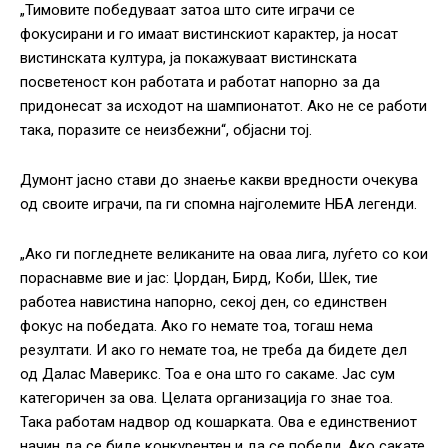
„Тимовите победуваат затоа што сите играчи се
фокусирани и го имаат вистинскиот карактер, ја носат
вистинската култура, ја покажуваат вистинската
посветеност кон работата и работат напорно за да
придонесат за исходот на шампионатот. Ако не се работи
така, поразите се неизбежни“, објасни тој.
Думонт јасно стави до знаење какви вредности очекува
од своите играчи, па ги спомна најголемите НБА легенди.
„Ако ги погледнете великаните на оваа лига, луѓето со кои
пораснавме вие и јас: Џордан, Бирд, Коби, Шек, тие
работеа навистина напорно, секој ден, со единствен
фокус на победата. Ако го немате тоа, тогаш нема
резултати. И ако го немате тоа, не треба да бидете дел
од Далас Маверикс. Тоа е она што го сакаме. Јас сум
категоричен за ова. Целата организација го знае тоа.
Така работам надвор од кошарката. Ова е единствениот
начин да се биде конкурентен и да се победи. Ако сакате