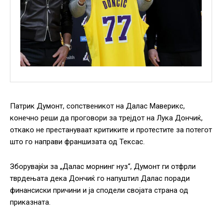
Патрик Думонт, сопственикот на Далас Маверикс,
конечно реши да проговори за трејдот на Лука Дончиќ,
откако не престануваат критиките и протестите за потегот
што го направи франшизата од Тексас.
Зборувајќи за „Далас морнинг нуз“, Думонт ги отфрли
тврдењата дека Дончиќ го напуштил Далас поради
финансиски причини и ја сподели својата страна од
приказната.