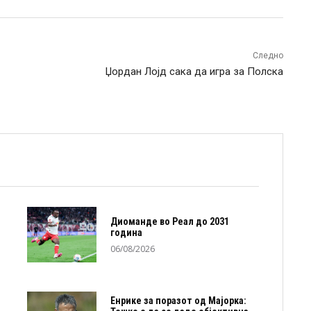
Следно
Џордан Лојд сака да игра за Полска
Диоманде во Реал до 2031
година
06/08/2026
Енрике за поразот од Мајорка: