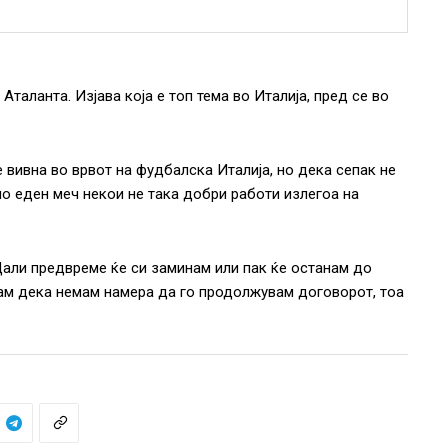
Аталанта. Изјава која е топ тема во Италија, пред се во
е вивна во врвот на фудбалска Италија, но дека сепак не
мо еден меч некои не така добри работи излегоа на
Дали предвреме ќе си заминам или пак ќе останам до
жам дека немам намера да го продолжувам договорот, тоа