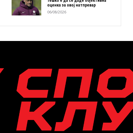
Тешко е да се даде објективна
оценка за овој натпревар
06/08/2026