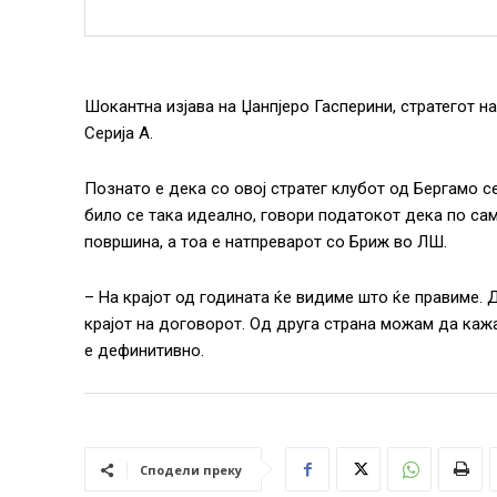
Шокантна изјава на Џанпјеро Гасперини, стратегот на 
Серија А.
Познато е дека со овој стратег клубот од Бергамо с
било се така идеално, говори податокот дека по са
површина, а тоа е натпреварот со Бриж во ЛШ.
– На крајот од годината ќе видиме што ќе правиме. 
крајот на договорот. Од друга страна можам да ка
е дефинитивно.
Сподели преку