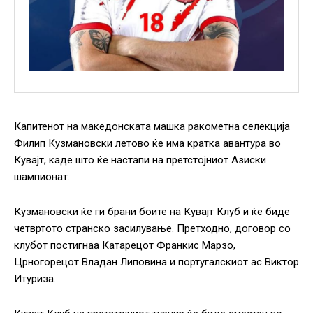
Капитенот на македонската машка ракометна селекција
Филип Кузмановски летово ќе има кратка авантура во
Кувајт, каде што ќе настапи на претстојниот Азиски
шампионат.
Кузмановски ќе ги брани боите на Кувајт Клуб и ќе биде
четвртото странско засилување. Претходно, договор со
клубот постигнаа Катарецот Франкис Марзо,
Црногорецот Владан Липовина и португалскиот ас Виктор
Итуриза.