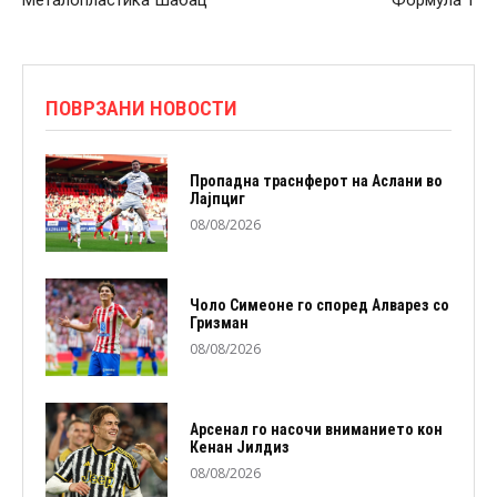
Металопластика Шабац
Формула 1
ПОВРЗАНИ НОВОСТИ
Пропадна траснферот на Аслани во
Лајпциг
08/08/2026
Чоло Симеоне го според Алварез со
Гризман
08/08/2026
Арсенал го насочи вниманието кон
Кенан Јилдиз
08/08/2026