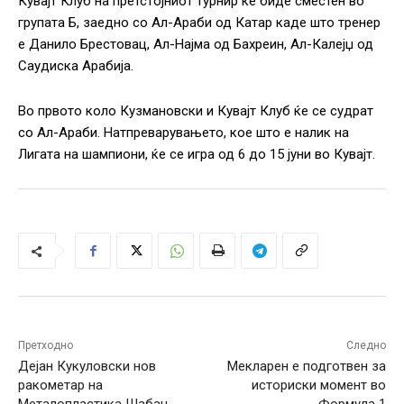
Кувајт Клуб на претстојниот турнир ќе биде сместен во
групата Б, заедно со Ал-Араби од Катар каде што тренер
е Данило Брестовац, Ал-Најма од Бахреин, Ал-Калејџ од
Саудиска Арабија.
Во првото коло Кузмановски и Кувајт Клуб ќе се судрат
со Ал-Араби. Натпреварувањетo, кое што е налик на
Лигата на шампиони, ќе се игра од 6 до 15 јуни во Кувајт.
Претходно
Следно
Дејан Кукуловски нов
Мекларен е подготвен за
ракометар на
историски момент во