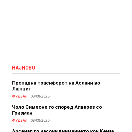
НАЈНОВО
Пропадна траснферот на Аслани во
Лајпциг
ФУДБАЛ
08/08/2026
Чоло Симеоне го според Алварез со
Гризман
ФУДБАЛ
08/08/2026
Арсенал го насочи вниманието кон Кенан