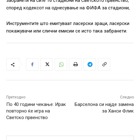
забранети на сите 16 стадиони на Светското првенство,
според кодексот на однесување на ФИФА за стадиони,
Инструментите што емитуваат ласерски зраци, ласерски
покажувачи или слични емисии се исто така забранети.
Претходно
Следно
По 40 години чекање: Ирак
Барселона си најде замена
повторно ќе игра на
за Ханси Флик
Светско првенство