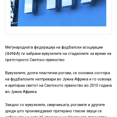
Меѓународната федерација на фудбалски асоцијации
(ФИФА) ги забрани вувузелите на стадионите за време на
претстојното Светско првенство.
Вувузелите, долги пластични рогови, се основна состојка
на фудбалските натпревари во Јужна Африка и го освоија
и иритираа светот на Светското првенство во 2010 година
во Јужна Африка.
Заедно со вувузелите, свирчињата, роговите и другите
уреди што произведуваат претерано гласни звуци се