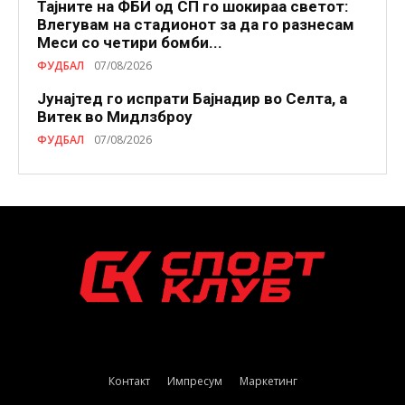
Тајните на ФБИ од СП го шокираа светот:
Влегувам на стадионот за да го разнесам
Меси со четири бомби...
ФУДБАЛ
07/08/2026
Јунајтед го испрати Бајнадир во Селта, а
Витек во Мидлзброу
ФУДБАЛ
07/08/2026
Контакт
Импресум
Маркетинг