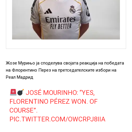
Жозе Мурињо ја споделува својата реакција на победата
на Флорентино Перез на претседателските избори на
Реал Мадрид
JOSÉ MOURINHO: “YES,
FLORENTINO PÉREZ WON. OF
COURSE”.
PIC.TWITTER.COM/OWCRPJ8IIA