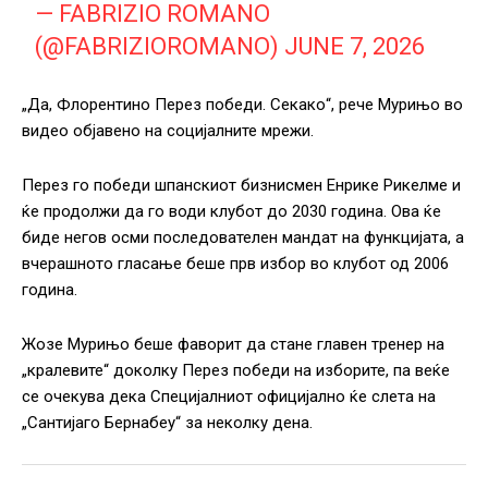
— FABRIZIO ROMANO
(@FABRIZIOROMANO)
JUNE 7, 2026
„Да, Флорентино Перез победи. Секако“, рече Мурињо во
видео објавено на социјалните мрежи.
Перез го победи шпанскиот бизнисмен Енрике Рикелме и
ќе продолжи да го води клубот до 2030 година. Ова ќе
биде негов осми последователен мандат на функцијата, а
вчерашното гласање беше прв избор во клубот од 2006
година.
Жозе Мурињо беше фаворит да стане главен тренер на
„кралевите“ доколку Перез победи на изборите, па веќе
се очекува дека Специјалниот официјално ќе слета на
„Сантијаго Бернабеу“ за неколку дена.