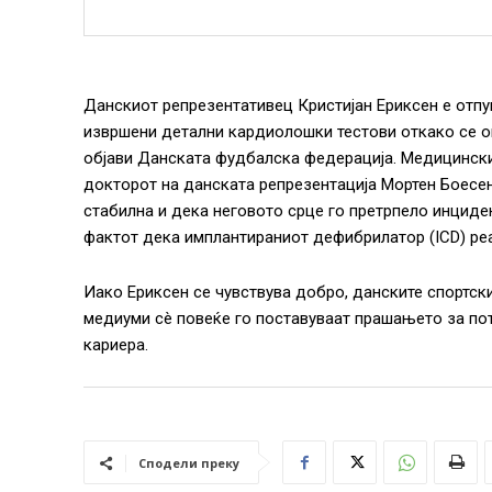
Данскиот репрезентативец Кристијан Ериксен е отпу
извршени детални кардиолошки тестови откако се он
објави Данската фудбалска федерација. Медицински
докторот на данската репрезентација Мортен Боесен
стабилна и дека неговото срце го претрпело инциде
фактот дека имплантираниот дефибрилатор (ICD) реа
Иако Ериксен се чувствува добро, данските спортск
медиуми сè повеќе го поставуваат прашањето за пот
кариера.
Сподели преку