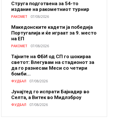
Струга подготвена за 54-то
издание на ракометниот турнир
РАКОМЕТ
07/08/2026
Македонските кадети ја победија
Португалија и ќе играат за 9. место
на ЕП
РАКОМЕТ
07/08/2026
Тајните на ФБИ од СП го шокираа
светот: Влегувам на стадионот за
да го разнесам Меси со четири
бомби...
ФУДБАЛ
07/08/2026
Јунајтед го испрати Бајнадир во
Селта, а Витек во Мидлзброу
ФУДБАЛ
07/08/2026