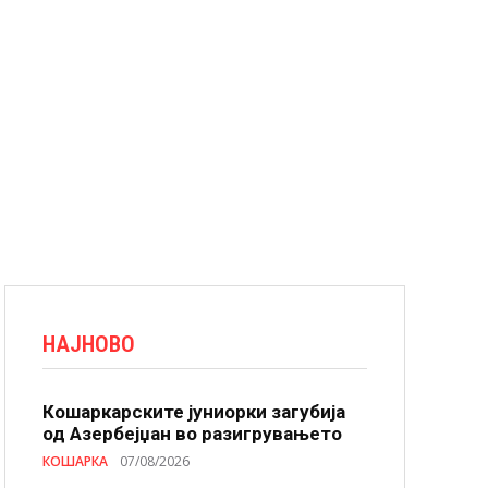
НАЈНОВО
Кошаркарските јуниорки загубија
од Азербејџан во разигрувањето
КОШАРКА
07/08/2026