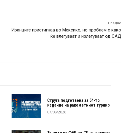
Следно
Иранците пристигнаа во Мексико, но проблем е како
ќе влегуваат и излегуваат од САД
Струга подготвена за 54-то
издание на ракометниот турнир
07/08/2026
Тајните на ФБИ од СП го шокираа