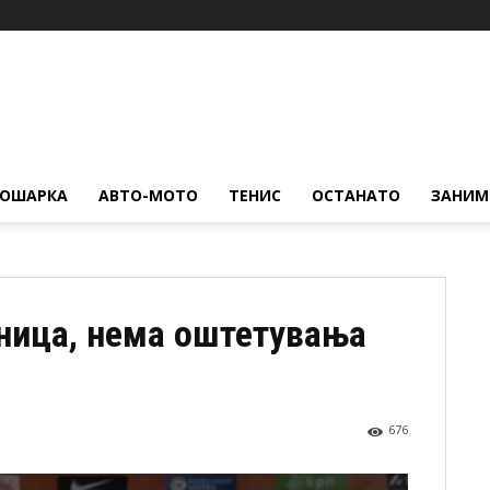
КОШАРКА
АВТО-МОТО
ТЕНИС
ОСТАНАТО
ЗАНИМ
ница, нема оштетувања
676