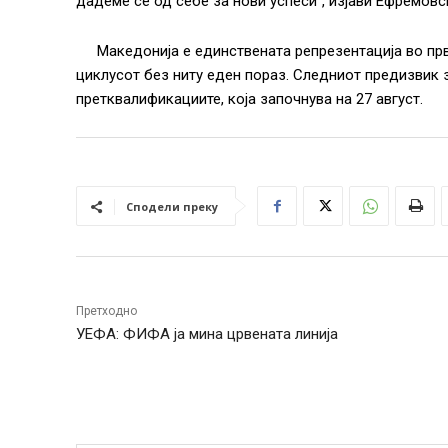
дадеме сè од себе за нови успеси“, изјави Ефремовс
Македонија е единствената репрезентација во пр
циклусот без ниту еден пораз. Следниот предизвик 
претквалификациите, која започнува на 27 август.
Сподели преку
Претходно
УЕФА: ФИФА ја мина црвената линија