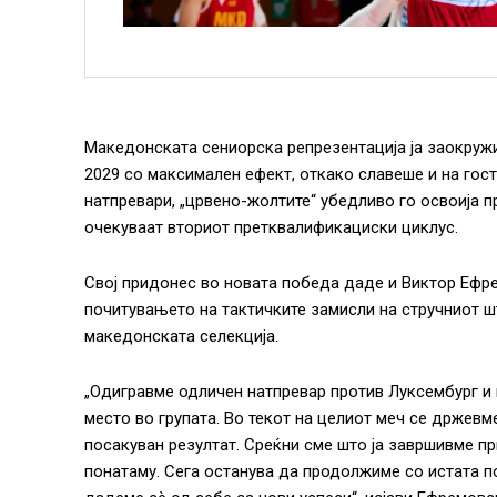
Македонската сениорска репрезентација ја заокруж
2029 со максимален ефект, откако славеше и на гост
натпревари, „црвено-жолтите“ убедливо го освоија п
очекуваат вториот претквалификациски циклус.
Свој придонес во новата победа даде и Виктор Ефре
почитувањето на тактичките замисли на стручниот ш
македонската селекција.
„Одигравме одличен натпревар против Луксембург 
место во групата. Во текот на целиот меч се држевм
посакуван резултат. Среќни сме што ја завршивме п
понатаму. Сега останува да продолжиме со истата п