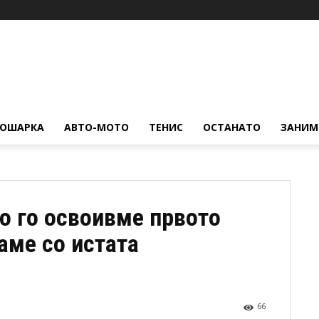
КОШАРКА
АВТО-МОТО
ТЕНИС
ОСТАНАТО
ЗАНИМ
о го освоивме првото
аме со истата
66