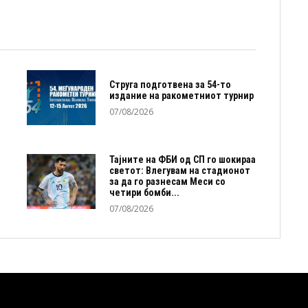
Струга подготвена за 54-то
издание на ракометниот турнир
07/08/2026
Тајните на ФБИ од СП го шокираа
светот: Влегувам на стадионот
за да го разнесам Меси со
четири бомби...
07/08/2026