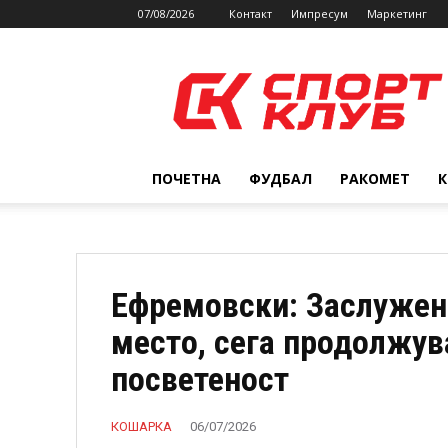
07/08/2026
Контакт
Импресум
Маркетинг
SPORTCLUB.mk
ПОЧЕТНА
ФУДБАЛ
РАКОМЕТ
Ефремовски: Заслужен
место, сега продолжув
посветеност
КОШАРКА
06/07/2026