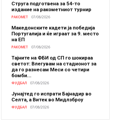
Струга подготвена за 54-то
издание на ракометниот турнир
РАКОМЕТ
07/08/2026
Македонските кадети ја победија
Португалија и ќе играат за 9. место
на ЕП
РАКОМЕТ
07/08/2026
Тајните на ФБИ од СП го шокираа
светот: Влегувам на стадионот за
да го разнесам Меси со четири
бомби...
ФУДБАЛ
07/08/2026
Јунајтед го испрати Бајнадир во
Селта, а Витек во Мидлзброу
ФУДБАЛ
07/08/2026