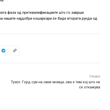
ки.
вата фаза од претквалификациите што го заврши
за нашите најдобри кошаркари ќе биде втората рунда од
Следно
Тухел: Горд сум на овие момци, ова е тим кој што не
се откажува