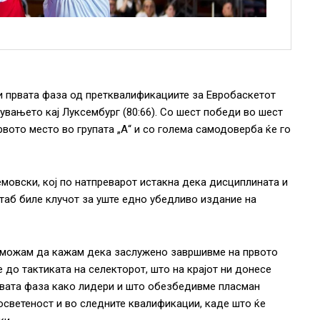
и првата фаза од претквалификациите за Евробаскетот
увањето кај Луксембург (80:66). Со шест победи во шест
рвото место во групата „А“ и со голема самодоверба ќе го
мовски, кој по натпреварот истакна дека дисциплината и
таб биле клучот за уште едно убедливо издание на
и можам да кажам дека заслужено завршивме на првото
е до тактиката на селекторот, што на крајот ни донесе
рвата фаза како лидери и што обезбедивме пласман
осветеност и во следните квалификации, каде што ќе