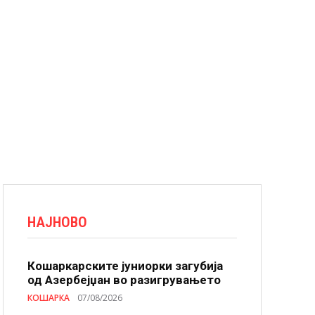
НАЈНОВО
Кошаркарските јуниорки загубија
од Азербејџан во разигрувањето
КОШАРКА
07/08/2026