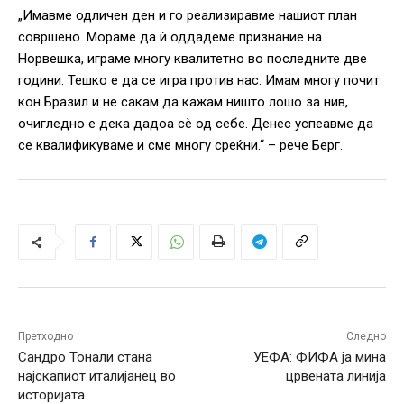
„Имавме одличен ден и го реализиравме нашиот план
совршено. Мораме да ѝ оддадеме признание на
Норвешка, играме многу квалитетно во последните две
години. Тешко е да се игра против нас. Имам многу почит
кон Бразил и не сакам да кажам ништо лошо за нив,
очигледно е дека дадоа сè од себе. Денес успеавме да
се квалификуваме и сме многу среќни.“ – рече Берг.
Претходно
Следно
Сандро Тонали стана
УЕФА: ФИФА ја мина
најскапиот италијанец во
црвената линија
историјата