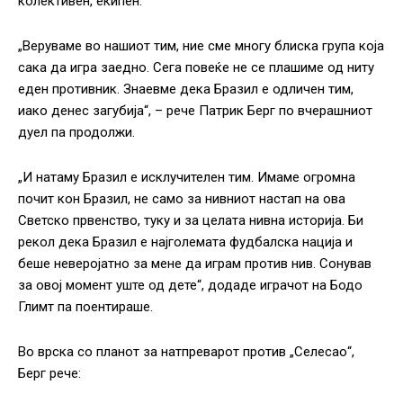
колективен, екипен.
„Веруваме во нашиот тим, ние сме многу блиска група која
сака да игра заедно. Сега повеќе не се плашиме од ниту
еден противник. Знаевме дека Бразил е одличен тим,
иако денес загубија“, – рече Патрик Берг по вчерашниот
дуел па продолжи.
„И натаму Бразил е исклучителен тим. Имаме огромна
почит кон Бразил, не само за нивниот настап на ова
Светско првенство, туку и за целата нивна историја. Би
рекол дека Бразил е најголемата фудбалска нација и
беше неверојатно за мене да играм против нив. Сонував
за овој момент уште од дете“, додаде играчот на Бодо
Глимт па поентираше.
Во врска со планот за натпреварот против „Селесао“,
Берг рече: