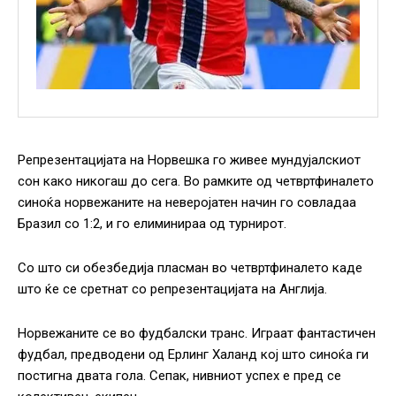
Репрезентацијата на Норвешка го живее мундујалскиот
сон како никогаш до сега. Во рамките од четвртфиналето
синоќа норвежаните на неверојатен начин го совладаа
Бразил со 1:2, и го елиминираа од турнирот.
Со што си обезбедија пласман во четвртфиналето каде
што ќе се сретнат со репрезентацијата на Англија.
Норвежаните се во фудбалски транс. Играат фантастичен
фудбал, предводени од Ерлинг Халанд кој што синоќа ги
постигна двата гола. Сепак, нивниот успех е пред се