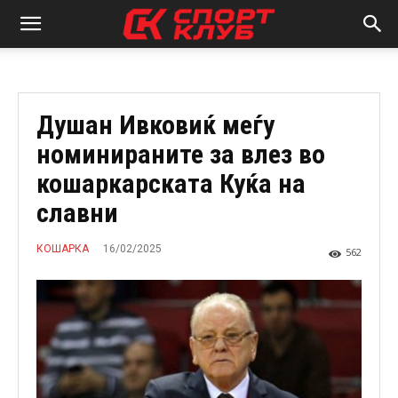
Душан Ивковиќ меѓу
номинираните за влез во
кошаркарската Куќа на
славни
16/02/2025
КОШАРКА
562