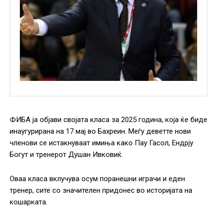
ФИБА ја објави својата класа за 2025 година, која ќе биде
инаугурирана на 17 мај во Бахреин. Меѓу деветте нови
членови се истакнуваат имиња како Пау Гасол, Ендрју
Богут и тренерот Душан Ивковиќ.
Оваа класа вклучува осум поранешни играчи и еден
тренер, сите со значителен придонес во историјата на
кошарката.