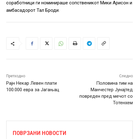
соработници ги номинираше сопственикот Мики Арисон и
амбасадорот Тал Броди.
Претходно
Следно
Рајн Некар Левен плати
Половина тим на
100.000 евра за Јагањац
Манчестер Јунајтед
повреден пред мечот со
Тотенхем
ПОВРЗАНИ НОВОСТИ