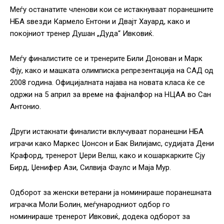
Меѓу останатите членови кои се истакнуваат поранешните
НБА ѕвезди Кармело Ентони и Двајт Хауард, како и
покојниот тренер Душан „Дуда“ Ивковиќ.
Меѓу финалистите се и тренерите Били Донован и Марк
Фју, како и машката олимписка репрезентација на САД од
2008 година. Официјалната најава на новата класа ќе се
одржи на 5 април за време на фајналфор на НЦАА во Сан
Антонио.
Други истакнати финалисти вклучуваат поранешни НБА
играчи како Маркес Џонсон и Бак Вилијамс, судијата Дени
Крафорд, тренерот Џери Велш, како и кошаркарките Сју
Бирд, Џенифер Ази, Силвија Фаулс и Маја Мур.
Одборот за женски ветерани ја номинираше поранешната
играчка Моли Болин, меѓународниот одбор го
номинираше тренерот Ивковиќ, додека одборот за