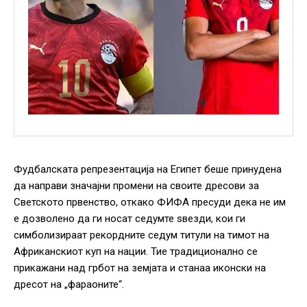
Фудбалската репрезентација на Египет беше принудена
да направи значајни промени на своите дресови за
Светското првенство, откако ФИФА пресуди дека не им
е дозволено да ги носат седумте ѕвезди, кои ги
симболизираат рекордните седум титули на тимот на
Африканскиот куп на нации. Тие традиционално се
прикажани над грбот на земјата и станаа иконски на
дресот на „фараоните“.