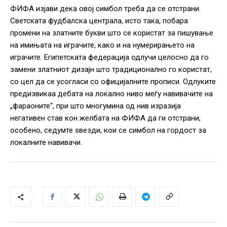
ФИФА изјави дека овој симбол треба да се отстрани.
Светската фудбалска централа, исто така, побара
промени на златните букви што се користат за пишување
на имињата на играчите, како и на нумерирањето на
играчите. Египетската федерација одлучи целосно да го
замени златниот дизајн што традиционално го користат,
со цел да се усогласи со официјалните прописи. Одлуките
предизвикаа дебата на локално ниво меѓу навивачите на
„фараоните“, при што многумина од нив изразија
негативен став кон желбата на ФИФА да ги отстрани,
особено, седумте ѕвезди, кои се симбол на гордост за
локалните навивачи.