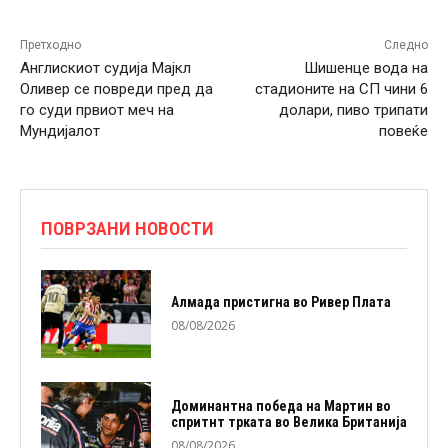
Претходно
Следно
Aнглискиот судија Мајкл
Шишенце вода на
Оливер се повреди пред да
стадионите на СП чини 6
го суди првиот меч на
долари, пиво трипати
Мундијалот
повеќе
ПОВРЗАНИ НОВОСТИ
Алмада пристигна во Ривер Плата
08/08/2026
Доминантна победа на Мартин во
спритнт трката во Велика Британија
08/08/2026