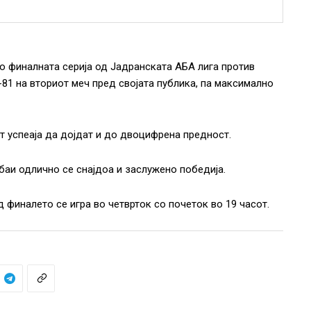
о финалната серија од Јадранската АБА лига против
81 на вториот меч пред својата публика, па максимално
 успеаја да дојдат и до двоцифрена предност.
баи одлично се снајдоа и заслужено победија.
од финалето се игра во четврток со почеток во 19 часот.