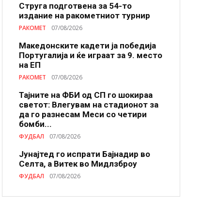
Струга подготвена за 54-то
издание на ракометниот турнир
РАКОМЕТ
07/08/2026
Македонските кадети ја победија
Португалија и ќе играат за 9. место
на ЕП
РАКОМЕТ
07/08/2026
Тајните на ФБИ од СП го шокираа
светот: Влегувам на стадионот за
да го разнесам Меси со четири
бомби...
ФУДБАЛ
07/08/2026
Јунајтед го испрати Бајнадир во
Селта, а Витек во Мидлзброу
ФУДБАЛ
07/08/2026