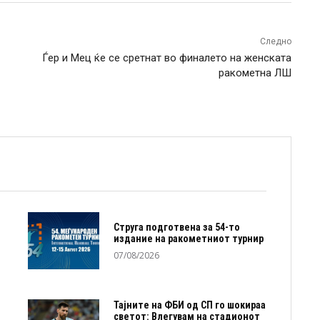
Следно
Ѓер и Мец ќе се сретнат во финалето на женската
ракометна ЛШ
Струга подготвена за 54-то
издание на ракометниот турнир
07/08/2026
Тајните на ФБИ од СП го шокираа
светот: Влегувам на стадионот