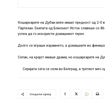
Кошаркарите на Дубаи веќе имаат предност од 2-0 в
Партизан. Екипата од Блискиот Исток славеше со 86-
успеа да го искористи домашниот терен.
Долго се играше израмнето, а домашните во финишот
Сепак, на крајот имаше драма, но кошаркарите на Ду
Серијата сега се сели во Белград, а третиот меч 
Сподели преку