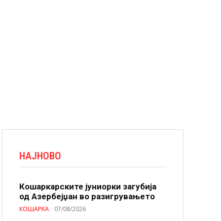
НАЈНОВО
Кошаркарските јуниорки загубија
од Азербејџан во разигрувањето
КОШАРКА
07/08/2026