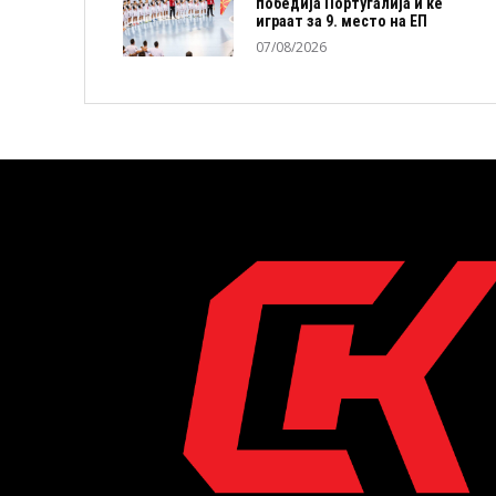
победија Португалија и ќе
играат за 9. место на ЕП
07/08/2026