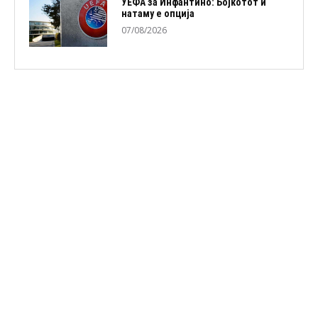
УЕФА за Инфантино: Бојкотот и
натаму е опција
07/08/2026