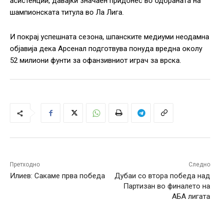
асистенции, давајќи значаен придонес во одбраната на
шампионската титула во Ла Лига.
И покрај успешната сезона, шпанските медиуми неодамна
објавија дека Арсенал подготвува понуда вредна околу
52 милиони фунти за офанзивниот играч за врска.
Претходно
Следно
Илиев: Сакаме прва победа
Дубаи со втора победа над
Партизан во финалето на
АБА лигата