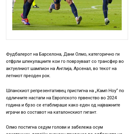
Фудбалерот на Барселона, Дани Олмо, категорично ги
отфрли шпекулациите кои го поврзуваат со трансфер во
актуелниот шампион на Англија, Арсенал, во текот на
летниот преоден рок.
Шпанскиот репрезентативец пристигна на „Камп Ноу“ по
одличните настапи на Европското првенство во 2024
година и брзо се етаблираше како еден од најважните
играчи во составот на каталонскиот гигант.
Олмо постигна седум голови и забележа осум