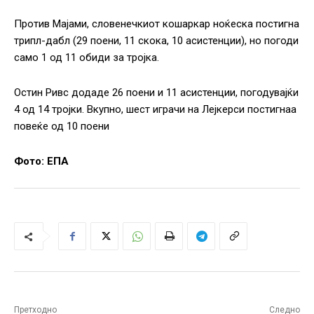
Против Мајами, словенечкиот кошаркар ноќеска постигна
трипл-дабл (29 поени, 11 скока, 10 асистенции), но погоди
само 1 од 11 обиди за тројка.
Остин Ривс додаде 26 поени и 11 асистенции, погодувајќи
4 од 14 тројки. Вкупно, шест играчи на Лејкерси постигнаа
повеќе од 10 поени
Фото: ЕПА
Претходно
Следно