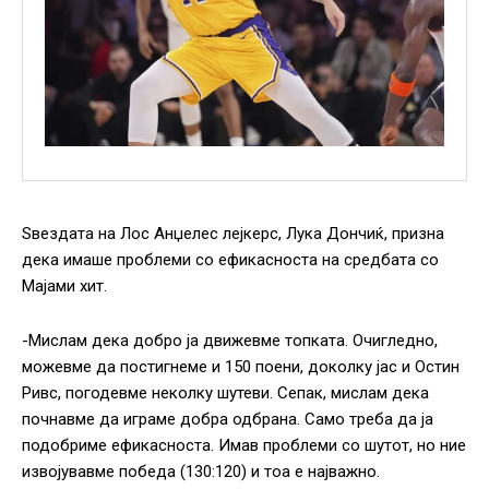
Ѕвездата на Лос Анџелес лејкерс, Лука Дончиќ, призна
дека имаше проблеми со ефикасноста на средбата со
Мајами хит.
-Мислам дека добро ја движевме топката. Очигледно,
можевме да постигнеме и 150 поени, доколку јас и Остин
Ривс, погодевме неколку шутеви. Сепак, мислам дека
почнавме да играме добра одбрана. Само треба да ја
подобриме ефикасноста. Имав проблеми со шутот, но ние
извојувавме победа (130:120) и тоа е најважно.