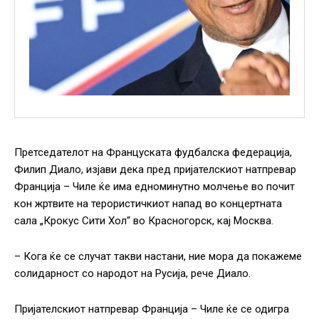
Претседателот на Француската фудбалска федерација,
Филип Диало, изјави дека пред пријателскиот натпревар
Франција – Чиле ќе има едноминутно молчење во почит
кон жртвите на терористичкиот напад во концертната
сала „Крокус Сити Хол“ во Красногорск, кај Москва.
– Кога ќе се случат такви настани, ние мора да покажеме
солидарност со народот на Русија, рече Диало.
Пријателскиот натпревар Франција – Чиле ќе се одигра