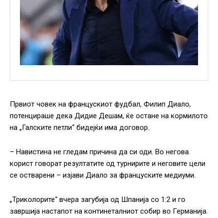
Првиот човек на францускиот фудбал, Филип Диало,
потенцираше дека Дидие Дешам, ќе остане на кормилото
на „Галските петли“ бидејќи има договор.
– Навистина не гледам причина да си оди. Во негова
корист говорат резултатите од турнирите и неговите цели
се остварени – изјави Диало за француските медиуми.
„Триколорите“ вчера загубија од Шпанија со 1:2 и го
завршија настапот на континеталниот собир во Германија.