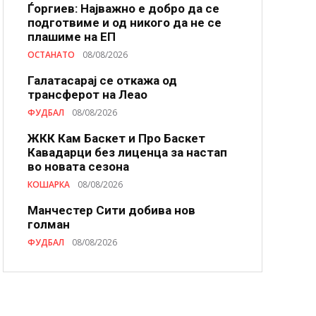
Ѓоргиев: Најважно е добро да се
подготвиме и од никого да не се
плашиме на ЕП
ОСТАНАТО
08/08/2026
Галатасарај се откажа од
трансферот на Леао
ФУДБАЛ
08/08/2026
ЖКК Кам Баскет и Про Баскет
Кавадарци без лиценца за настап
во новата сезона
КОШАРКА
08/08/2026
Манчестер Сити добива нов
голман
ФУДБАЛ
08/08/2026