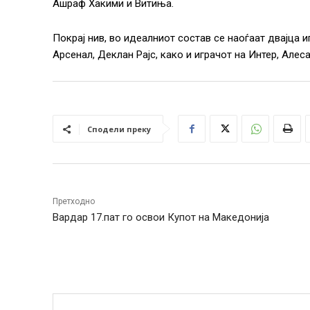
Ашраф Хакими и Витиња.
Покрај нив, во идеалниот состав се наоѓаат двајца 
Арсенал, Деклан Рајс, како и играчот на Интер, Алес
Сподели преку
Претходно
Вардар 17.пат го освои Купот на Македонија