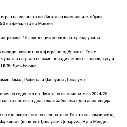
играч на сезоната во Лигата на шампионите, објави
:0 во финалето во Минхен.
гистрираше 15 асистенции во сите натпреварувања.
 поради начинот на кој игра во одбраната. Тоа е
жува таа награда не само поради неговите голови, туку и
 ПСЖ, Луис Енрике.
Ламин Јамал, Рафиња и Џанлуиџи Донарума.
грач на годината во Лигата на шампионите за 2024/25
иналето постигна два гола и забележа една асистенција.
и во идеалниот тим на сезоната во Лигата на шампионите,
 Маркињос (капитен), Џанлуиџи Донарума, Нуно Мендес,