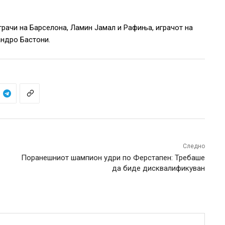
играчи на Барселона, Ламин Јамал и Рафиња, играчот на
андро Бастони.
Следно
Поранешниот шампион удри по Ферстапен: Требаше
да биде дисквалификуван