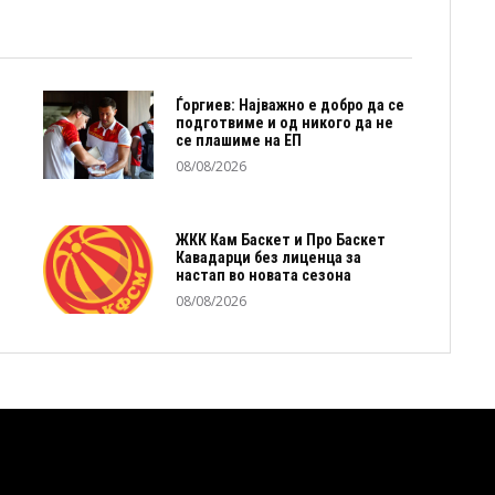
Ѓоргиев: Најважно е добро да се
подготвиме и од никого да не
се плашиме на ЕП
08/08/2026
ЖКК Кам Баскет и Про Баскет
Кавадарци без лиценца за
настап во новата сезона
08/08/2026