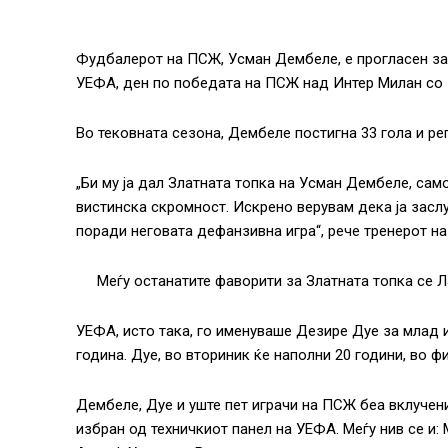
Фудбалерот на ПСЖ, Усман Дембеле, е прогласен за 
УЕФА, ден по победата на ПСЖ над Интер Милан со 5
Во тековната сезона, Дембеле постигна 33 гола и ре
„Би му ја дал Златната топка на Усман Дембеле, само
вистинска скромност. Искрено верувам дека ја заслу
поради неговата дефанзивна игра“, рече тренерот на
Меѓу останатите фаворити за Златната топка се 
УЕФА, исто така, го именуваше Дезире Дуе за млад и
година. Дуе, во вториник ќе наполни 20 години, во ф
Дембеле, Дуе и уште пет играчи на ПСЖ беа вклучен
избран од техничкиот панел на УЕФА. Меѓу нив се и: