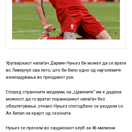
Уругвајскиот напаѓач Дарвин Нуњез би можел да се врати
во Ливерпул ова лето, што би било едно од најголемите
изненадувања во преодниот рок.
Според странските медиуми, на „Црвените“ им е дадена
можност да го вратат поранешниот напаѓач без
обештетување, откако Нуњез спогодбено се раздели со
Ал Хилал на крајот од сезоната.
Нуњез се пресели во саудискиот клуб за 46 милиони