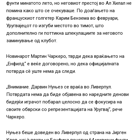
фунти минатото лето, но неговиот престој во Ал Хилал не
помина како што се очекуваше. По доаѓањето на
францускиот голгетер Карим Бензема во февруари,
Уругвајецот го изгуби местото во тимот, што
дополнително ги поттикна шпекулациите за неговото
заминување од клубот.
Новинарот Мартин Чаркеро, тврди дека враќањето на
„Енфилд“ е веќе договорено, но дека официјалната
потврда сè уште нема да следи.
„Внимание. Дарвин Нуњез се враќа во Ливерпул.
Потврдата нема да биде објавена во наредните денови
бидејќи играчот побарал целосно да се фокусира на
своите обврски со репрезентацијата на Уругвај“, рече
Чаркеро.
Нуњез беше доведен во Ливерпул од страна на Јирген