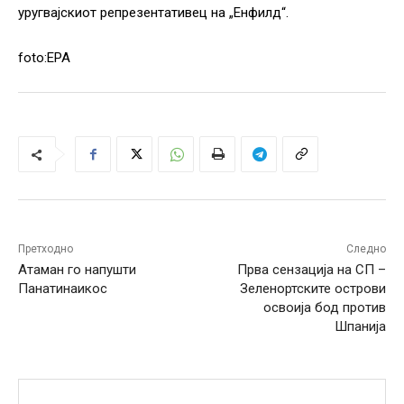
уругвајскиот репрезентативец на „Енфилд“.
foto:EPA
Претходно
Следно
Атаман го напушти
Прва сензација на СП –
Панатинаикос
Зеленортските острови
освоија бод против
Шпанија