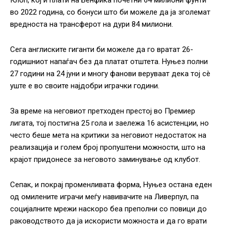
Клоп, кој ѝ плати на Бенфика почетни 64 милиони фунти
во 2022 година, со бонуси што би можеле да ја зголемат
вредноста на трансферот на дури 84 милиони.
Сега англиските гиганти би можеле да го вратат 26-
годишниот напаѓач без да платат отштета. Нуњез полни
27 години на 24 јуни и многу фанови веруваат дека тој сè
уште е во своите најдобри играчки години.
За време на неговиот претходен престој во Премиер
лигата, тој постигна 25 гола и заележа 16 асистенции, но
често беше мета на критики за неговиот недостаток на
реализација и голем број пропуштени можности, што на
крајот придонесе за неговото заминување од клубот.
Сепак, и покрај променливата форма, Нуњез остана еден
од омилените играчи меѓу навивачите на Ливерпул, па
социјалните мрежи наскоро беа преполни со повици до
раководството да ја искористи можноста и да го врати