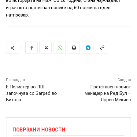
во историјата на НБА. Со 20 години, стана најмладиот
играч што постигнал повеќе од 60 поени на еден
натпревар,
Претходно
Следно
Е.Пелистер во ЛШ
Претставен новиот
започнува со Загреб во
менаџер на Ред Бул –
Битола
Лорен Мекиес
ПОВРЗАНИ НОВОСТИ