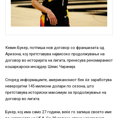
Кевин Букер, потпиша нов договор со франшизата од
Аризона, кој претставува највисоко продолжување на
договор во историјата на лигата, пренесува реномираниот
кошаркарски инсајдер Шемс Чаранија.
Според информациите, американскиот бек ќе заработува
неверојатни 145 милиони долари по сезона, што
претставува историски максимум за продолжување на
договор во лигата.
Букер, кој има само 27 години, веќе го запиша своето име