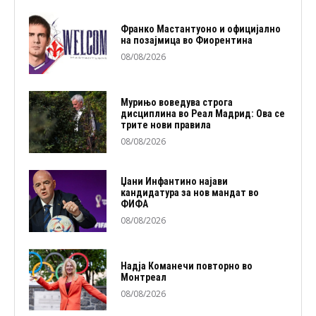
Франко Мастантуоно и официјално
на позајмица во Фиорентина
08/08/2026
Мурињо воведува строга
дисциплина во Реал Мадрид: Ова се
трите нови правила
08/08/2026
Џани Инфантино најави
кандидатура за нов мандат во
ФИФА
08/08/2026
Надја Команечи повторно во
Монтреал
08/08/2026