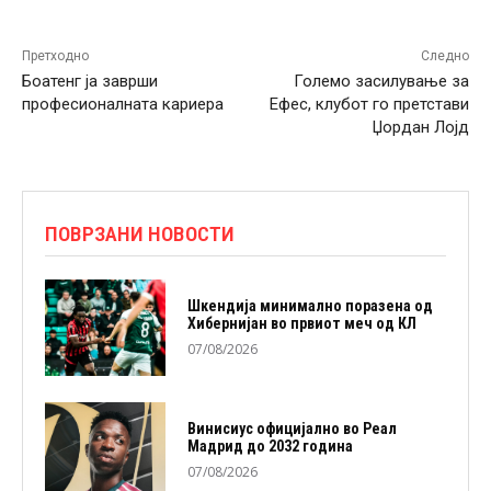
Претходно
Следно
Боатенг ја заврши
Големо засилување за
професионалната кариера
Ефес, клубот го претстави
Џордан Лојд
ПОВРЗАНИ НОВОСТИ
Шкендија минимално поразена од
Хибернијан во првиот меч од КЛ
07/08/2026
Винисиус официјално во Реал
Мадрид до 2032 година
07/08/2026