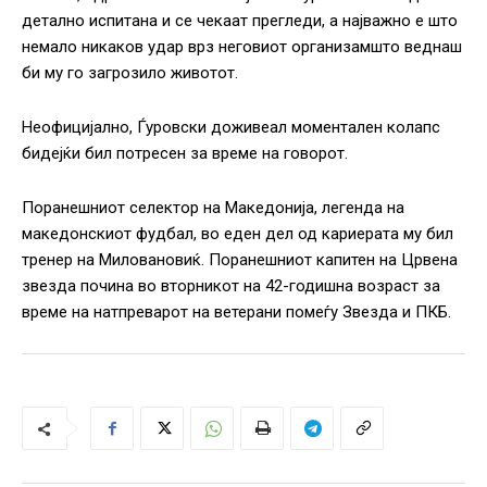
детално испитана и се чекаат прегледи, а најважно е што
немало никаков удар врз неговиот организамшто веднаш
би му го загрозило животот.
Неофицијално, Ѓуровски доживеал моментален колапс
бидејќи бил потресен за време на говорот.
Поранешниот селектор на Македонија, легенда на
македонскиот фудбал, во еден дел од кариерата му бил
тренер на Миловановиќ. Поранешниот капитен на Црвена
звезда почина во вторникот на 42-годишна возраст за
време на натпреварот на ветерани помеѓу Звезда и ПКБ.