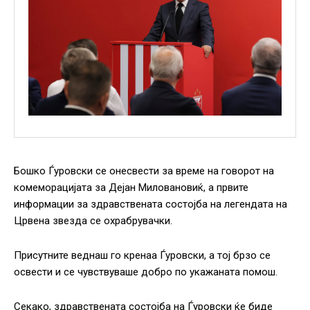
Бошко Ѓуровски се онесвести за време на говорот на
комеморацијата за Дејан Миловановиќ, а првите
информации за здравствената состојба на легендата на
Црвена звезда се охрабрувачки.
Присутните веднаш го кренаа Ѓуровски, а тој брзо се
освести и се чувствуваше добро по укажаната помош.
Секако, здравствената состојба на Ѓуровски ќе биде