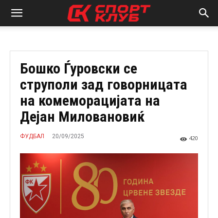
Бошко Ѓуровски се
струполи зад говорницата
на комеморацијата на
Дејан Миловановиќ
20/09/2025
ФУДБАЛ
420