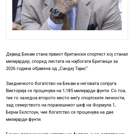
Дејвид Бекам стана првиот британски спортист кој станал
милијардер, според листата на најбогати Британци за
2026 година објавена од „Сандеј Тајмс“.
Заедничкото богатство на Бекам и неговата сопруга
Викторија се проценува на 1,185 милијарди фунти. Со тоа,
тие го зазедоа второто место меѓу спортските личности,
зад семејството на поранешниот шеф на Формула 1,
Берни Еклстоун, чие богатство се проценува на две
милијарди фунти.