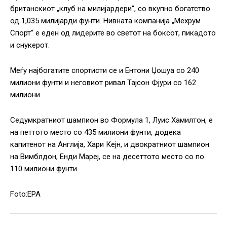
британскиот „клуб на милијардери“, со вкупно богатство
од 1,035 милијарди фунти. Нивната компанија „Мехрум
Спорт“ е еден од лидерите во светот на боксот, пикадото
и снукерот.
Меѓу најбогатите спортисти се и Ентони Џошуа со 240
милиони фунти и неговиот ривал Тајсон Фјури со 162
милиони.
Седумкратниот шампион во Формула 1, Луис Хамилтон, е
на петтото место со 435 милиони фунти, додека
капитенот на Англија, Хари Кејн, и двократниот шампион
на Вимблдон, Енди Мареј, се на десеттото место со по
110 милиони фунти.
Foto:EPA