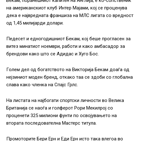
Бекам, поранешниот капитен на Англија, е ко-сопственик
на американскиот клуб Интер Мајами, кој се проценува
дека е највредната франшиза на МЛС лигата со вредност
од 1,45 милијарди долари.
Педесет и едногодишниот Бекам, кој беше прогласен за
витез минатиот ноември, работи и како амбасадор за
брендови како што се Адидас и Хуго Бос.
Голем дел од богатството на Викторија Бекам доаѓа од
нејзиниот моден бренд, откако таа се здоби со глобална
слава како членка на Спајс Грлс.
На листата на најбогати спортски личности во Велика
Британија се наоѓа и голферот Рори Мекилрој со
проценети 325 милиони фунти по освојувањето на
втората последователна Мастерс титула.
Промоторите Бери Ерн и Еди Ерн исто така влегоа во