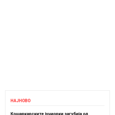
НАЈНОВО
Кошаркарските јуниорки загубија од