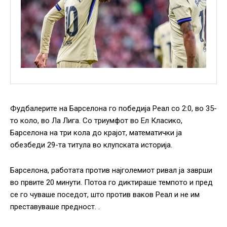
Фудбалерите на Барселона го победија Реал со 2:0, во 35-
то коло, во Ла Лига. Со триумфот во Ел Класико,
Барселона на три кола до крајот, математички ја
обезбеди 29-та титула во клупската историја.
Барселона, работата против најголемиот ривал ја заврши
во првите 20 минути. Потоа го диктираше темпото и пред
се го чуваше поседот, што против ваков Реал и не им
преставуваше предност. .