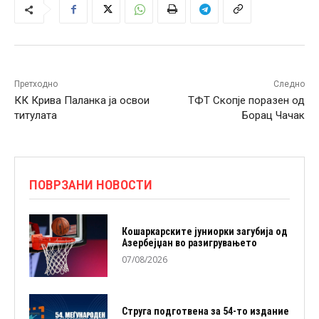
Претходно
Следно
КК Крива Паланка ја освои
ТФТ Скопје поразен од
титулата
Борац Чачак
ПОВРЗАНИ НОВОСТИ
Кошаркарските јуниорки загубија од
Азербејџан во разигрувањето
07/08/2026
Струга подготвена за 54-то издание