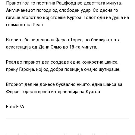
Првиот гол го постигна Рашфорд во деветтата минута.
Англичанецот погоди од слободен удар. Со десна го
гаѓаше аголот во кој стоеше Куртоа. Голот оди на душа на
голманот на Реал.
Вториот беше делонан Феран Торес, по брилијантната
асистенција од Дани Олмо во 18-та минута.
Реал во ппрвиот дел создаде една конкретна шанса,
преку Гарсија, кој од добра позиција очајно шутираше.
Вториот дел не донесе буквално ништо, една шанса за
Феран Торес и врвна интервенција на Куртоа.
Foto:EPA