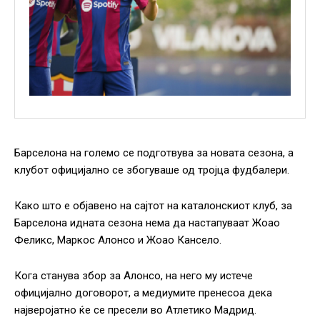
Барселона на големо се подготвува за новата сезона, а
клубот официјално се збогуваше од тројца фудбалери.
Како што е објавено на сајтот на каталонскиот клуб, за
Барселона идната сезона нема да настапуваат Жоао
Феликс, Маркос Алонсо и Жоао Кансело.
Кога станува збор за Алонсо, на него му истече
официјално договорот, а медиумите пренесоа дека
најверојатно ќе се пресели во Атлетико Мадрид.