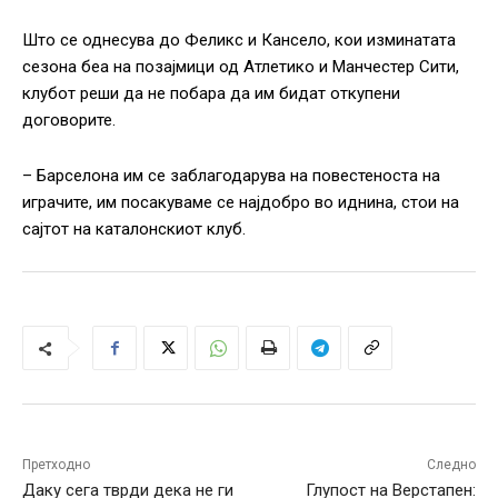
Што се однесува до Феликс и Кансело, кои изминатата
сезона беа на позајмици од Атлетико и Манчестер Сити,
клубот реши да не побара да им бидат откупени
договорите.
– Барселона им се заблагодарува на повестеноста на
играчите, им посакуваме се најдобро во иднина, стои на
сајтот на каталонскиот клуб.
Претходно
Следно
Даку сега тврди дека не ги
Глупост на Верстапен: