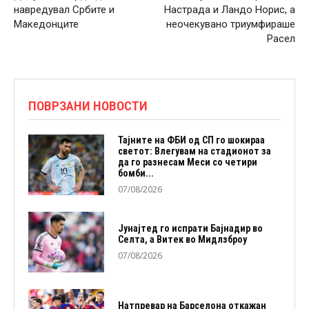
навредувал Србите и
Настрада и Ландо Норис, а
Македонците
неочекувано триумфираше
Расел
ПОВРЗАНИ НОВОСТИ
Тајните на ФБИ од СП го шокираа
светот: Влегувам на стадионот за
да го разнесам Меси со четири
бомби...
07/08/2026
Јунајтед го испрати Бајнадир во
Селта, а Витек во Мидлзброу
07/08/2026
Натпревар на Барселона откажан