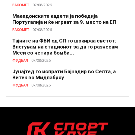
РАКОМЕТ
07/08/2026
Македонските кадети ја победија
Португалија и ќе играат за 9. место на ЕП
РАКОМЕТ
07/08/2026
Тајните на ФБИ од СП го шокираа светот:
Влегувам на стадионот за да го разнесам
Меси со четири бомби...
ФУДБАЛ
07/08/2026
Јунајтед го испрати Бајнадир во Селта, а
Витек во Мидлзброу
ФУДБАЛ
07/08/2026