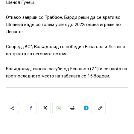
Шенол Гунеш.
Откако заврши со Трабзон, Барди реши да се врати во
Шпанија каде со голем успех до 2022година играше во
Леванте.
Според „АС“, Ваљадолид го победил Еспањол и Леганес
во трката за неговиот потпис.
Ваљадолид, синоќа загуби од Еспањол (2:1) и се наоѓа на
претпоследното место на табелата со 15 бодови.