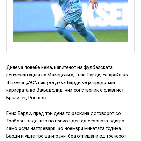
Дилема повеќе нема, капитенот на фудбалската
репрезентација на Македонија, Енис Барди, се враќа во
Шпанија. „АС“, пишува дека Барди ќе ја продолжи
кариерата во Ваљадолид, чии сопственик е славниот
Бразилец Роналдо.
Енис Барди, пред три дена го раскина договорот со
Трабзон, каде што во првиот дел од сезоната одигра
само осум натпревари. Во ноември минатата година,
Барди и уште тројца играчи, беа отпишани од тренерот